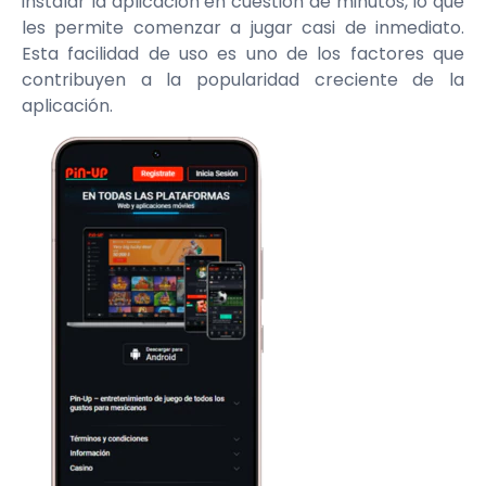
instalar la aplicación en cuestión de minutos, lo que
les permite comenzar a jugar casi de inmediato.
Esta facilidad de uso es uno de los factores que
contribuyen a la popularidad creciente de la
aplicación.