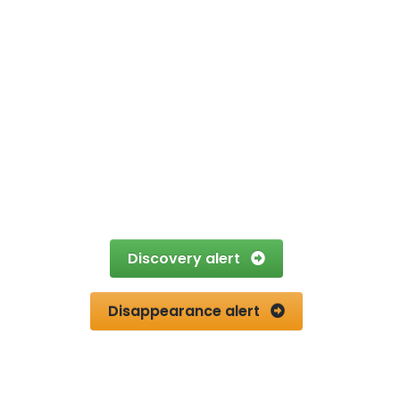
Do not wait any longer
Search and publish your Alert now
Discovery alert
Disappearance alert