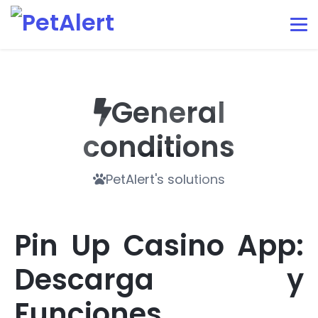
General
conditions
PetAlert's solutions
Pin Up Casino App:
Descarga y
Funciones