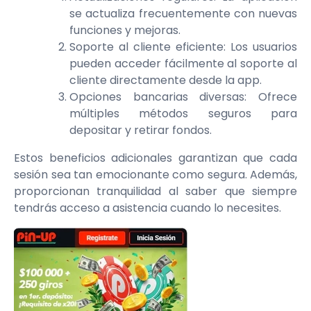
se actualiza frecuentemente con nuevas
funciones y mejoras.
Soporte al cliente eficiente: Los usuarios
pueden acceder fácilmente al soporte al
cliente directamente desde la app.
Opciones bancarias diversas: Ofrece
múltiples métodos seguros para
depositar y retirar fondos.
Estos beneficios adicionales garantizan que cada
sesión sea tan emocionante como segura. Además,
proporcionan tranquilidad al saber que siempre
tendrás acceso a asistencia cuando lo necesites.