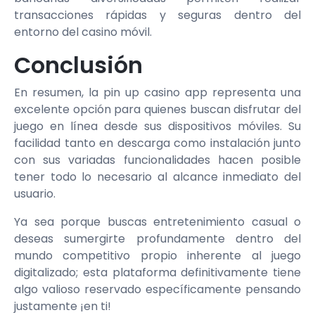
transacciones rápidas y seguras dentro del
entorno del casino móvil.
Conclusión
En resumen, la pin up casino app representa una
excelente opción para quienes buscan disfrutar del
juego en línea desde sus dispositivos móviles. Su
facilidad tanto en descarga como instalación junto
con sus variadas funcionalidades hacen posible
tener todo lo necesario al alcance inmediato del
usuario.
Ya sea porque buscas entretenimiento casual o
deseas sumergirte profundamente dentro del
mundo competitivo propio inherente al juego
digitalizado; esta plataforma definitivamente tiene
algo valioso reservado específicamente pensando
justamente ¡en ti!