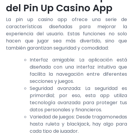
del Pin Up Casino App
La pin up casino app ofrece una serie de
características diseñadas para mejorar la
experiencia del usuario. Estas funciones no solo
hacen que jugar sea más divertido, sino que
también garantizan seguridad y comodidad:
Interfaz amigable: La aplicación está
diseñada con una interfaz intuitiva que
facilita la navegación entre diferentes
secciones y juegos.
Seguridad avanzada: La seguridad es
primordial; por eso, esta app utiliza
tecnología avanzada para proteger tus
datos personales y financieros.
Variedad de juegos: Desde tragamonedas
hasta ruleta y blackjack, hay algo para
cada tipo de jugador.