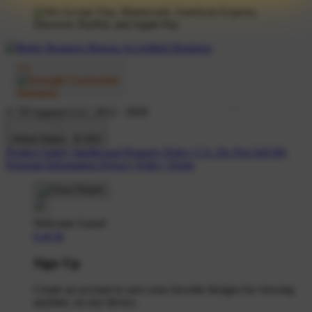
© TP Apparel LLC 2012 - 2026
United States - $ USD
Product Safety
Intellectual Property Policy
CA: Do Not Sell My
Personal Information
Privacy Policy
Terms
Welcome Guest!
Log In
Sign Up
Create an account to save your favorite designs for viewing
anytime, on any device.