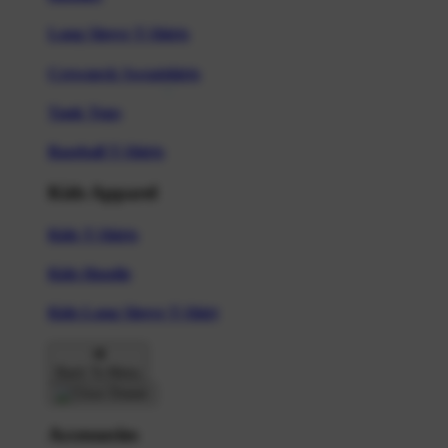
Long Sleeve T-Shirts
Crewneck Sweatshirts
Tank Tops
Baseball T-Shirts
Kids Apparel
Kids T-Shirts
Kids Hoodie
Kids Long Sleeve T-Shirt
Back To Menu
Accessories