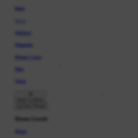
Hats
New!
Stickers
Magnets
Phone Cases
Pins
Totes
Back To Menu
Home Goods
Mugs