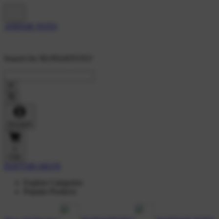
Search On 'RUPIAHTOTO'
Account
0
Cart
DAFTAR AKUN
Explore Categories
Popular Products