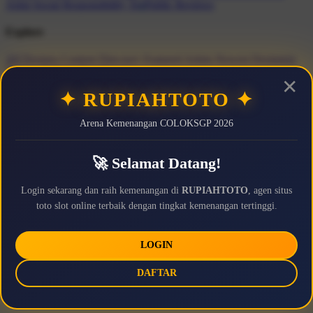
Artist
Social Responsibility
TeePublic Reviews
Explore
All Designs
Content Directory
Featured Artists
Newest Designers
Newest T-Shirts
Tag Directory
✕
✦ RUPIAHTOTO ✦
Artists
Arena Kemenangan COLOKSGP 2026
Artist Signup
Design Guide
TeePublic Blog
Follow Us
🚀 Selamat Datang!
Login sekarang dan raih kemenangan di
RUPIAHTOTO
, agen situs
toto slot online terbaik dengan tingkat kemenangan tertinggi.
LOGIN
DAFTAR
We Accept