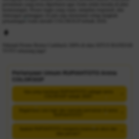
permainan yang terus diperbarui agar Anda selalu berada di jalur
kemenangan. Proses login yang cepat, tampilan responsif, dan
dukungan pelanggan 24 jam siap menemani setiap langkah
petualangan Anda meraih COLOKSGP terbaik 2026.
Nikmati Promo Bonus Cashback 100% di situs
SITUS BANDAR
TOTO
sekarang juga!
Pertanyaan Umum RUPIAHTOTO Arena
COLOKSGP
Apa yang membuat RUPIAHTOTO sebagai arena
+
COLOKSGP terbaik 2026?
Bagaimana cara login dan memulai permainan di arena
+
RUPIAHTOTO?
Apakah RUPIAHTOTO menjamin keamanan akun dan
+
data pemain?