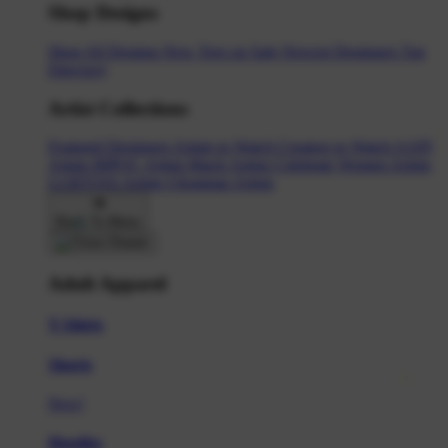
Shop Designs
Shop All Designs
New Tees on Sale
Newest Designers
Tag
Directory
Artist Collections
Featured Designers
Artists to Watch
Creators to Watch
AAPI
Artists
BIPOC Artists
Black Artists
Celebrate Women Artists
LGBTQIA Artists
Ukrainian Artists
Back To Menu
Adult Apparel
T-Shirts
Shorts
New!
Hoodies