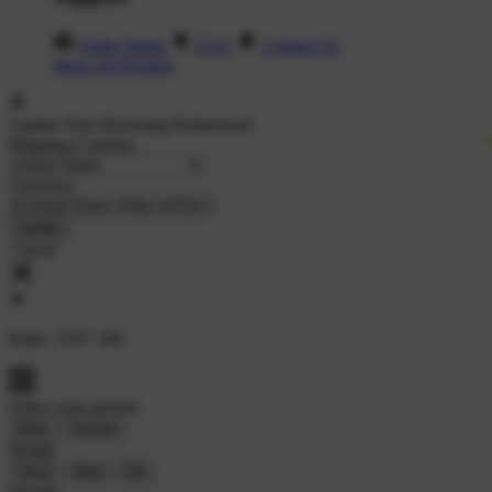
Order Status
FAQ
Contact Us
Shop All Designs
Update Your Browsing Preferences
Shipping Country:
Currency:
Cancel
Katie:
5'10"
160
Select your person:
Male
Female
Height
Short
Med
Tall