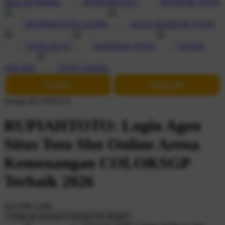
Shop All Designs
RUPIAHTOTO
BANDAR TOTO
RUPIAHTOTO LOGIN
SITUS BANDAR TOTO
TOTO SLOT
BANDAR TOTO
TOGEL
ONLINE
TOTO TOGEL
LOGIN
DAFTAR
Design ID:74165272
RUPIAHTOTO: Login Agen
Situs Toto Slot Online Arena
Kemenangan COLOKSGP
Terbaik 2026
$16
IDR 5.000
Create an account to favorite this design!