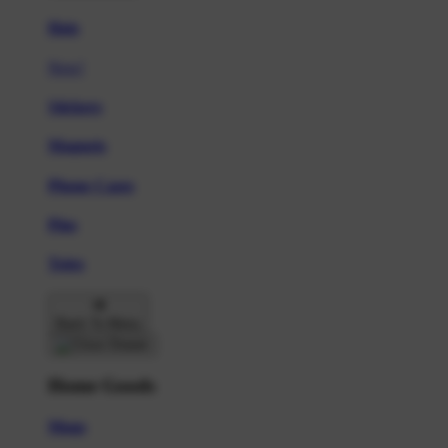
Hats
New!
Stickers
Magnets
Phone Cases
Pins
Totes
Back To Menu
Home Goods
Mugs