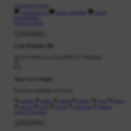
Create an Account
Artist Sign Up
About TeePublic
Social
Responsibility
Create Account
Cart Preview (0)
You're
$70.00
Away from
FREE US Shipping!
$0
$70
Your Cart is empty...
Discover something you'll love!
animals
anime
drinks
fantasy
food
funny
movies
sci-fi
sports
television
vintage
Shop All Designs