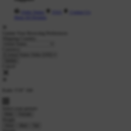
Order Status
FAQ
Contact Us
Shop All Designs
Update Your Browsing Preferences
Shipping Country:
Currency:
Cancel
Katie:
5'10"
160
Select your person:
Male
Female
Height
Short
Med
Tall