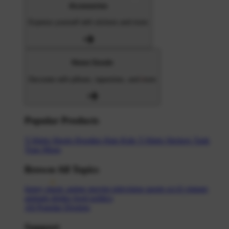
Accessories
Express yourself with stickers and more
Home Goods
Decorate with pillows, tapestries, and more
Popular Products
T-Shirts
Shorts
Hoodies
Hats
Kids T-Shirts
Stickers
Tank
Tops
Mugs
Browse All Topics
funny
music
anime
movies
television
sports
sci-fi
vintage
animals
drinks
food
politics
All Popular Designs
Support