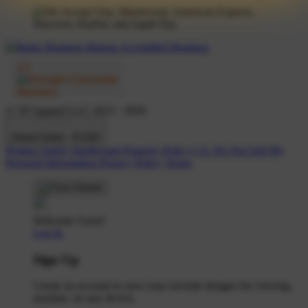
© TP Apparel LLC 2012 - 2026
United States - $ USD
Product Safety
Intellectual Property Policy
CA: Do Not Sell My
Personal Information
Privacy Policy
Terms
Welcome Guest!
Log In
Sign Up
Create an account to save your favorite designs for viewing
anytime, on any device.