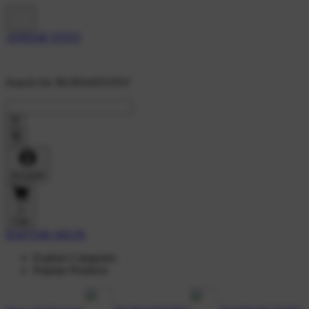
Search On 'RUPIAHTOTO'
Account
0
Cart
DAFTAR AKUN
Explore Categories
Popular Products