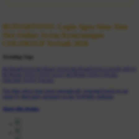
RUPIAHTOTO: Login Agen Situs Toto
Slot Online Arena Kemenangan
COLOKSGP Terbaik 2026
Trending Tags
RUPIAHTOTO
RUPIAH TOTO
RUPIAHTOTO LOGIN
SITUS
RUPIAH TOTO
TOTO SLOT
RUPIAH TOTO
TOGEL
ONLINE
TOTO TOGEL
The links above have been automatically generated based on tag
usage by third-party designers on the TeePublic platform.
Share this design: