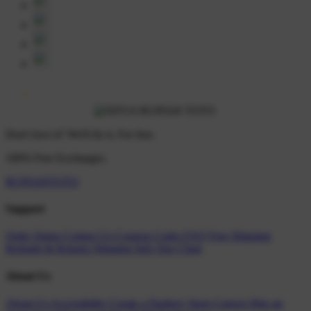
Don't love it? We'll fix it. For free.
100% Free Exchanges.
RUPIAHTOTO
Support
Order Status
Contact Us
Coupon Codes
FAQ
Free Shipping
Refunds & Returns
Shipping Info
Size Chart
About Us
About Us
Accessibility
Create a Dashery Store
Careers
Hire an