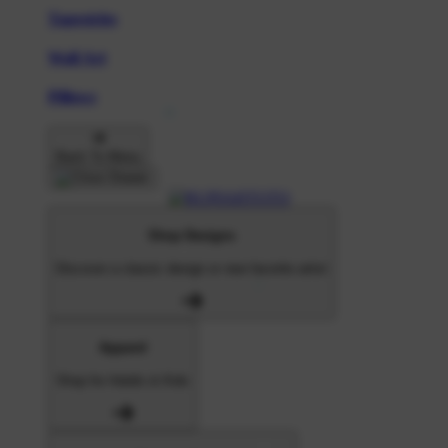
Tapestries
Wall Art
Pillows
Back To Menu
Shop Designs
Discover a classic design or new favorite artist
Apparel
Shop for Adults & Kids