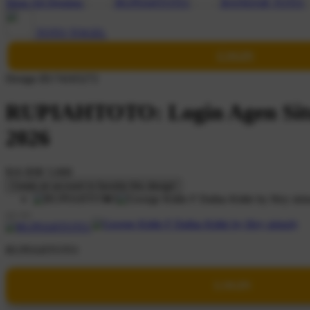
Shop All Designs
RUPIAHTOTO
BANDAR TOTO
TOTO TOGEL
LOGIN
Design ID:74165272
RUPIAHTOTO: Login Agen Situ
2026
$16
IDR 5.000
Create an account to favorite this design!
RUPIAHTOTO
LOGIN