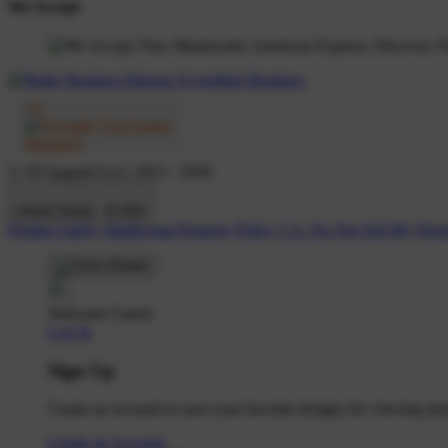
We Accept
© TP Apparel LLC 2012 - 2026
United States - $ USD
Product Safety
Intellectual Property Policy
CA: Do Not Sell My Perso
Welcome Guest!
Log In
Sign Up
Create an account to save your favorite designs for viewing an
Create an Account