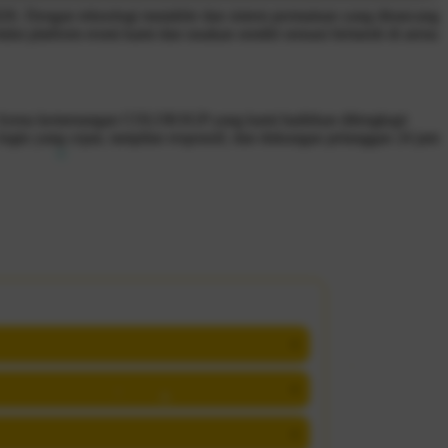
26. Dengan teknologi mutakhir dan sistem permainan yang dirancang
i platform resmi kami dan rasakan sendiri sensasi bertaruh di arena
i. Arena kemenangan COLOKSGP yang kami hadirkan dilengkapi
es login yang cepat, tampilan responsif, dan dukungan pelanggan 24 jam
+
+
+