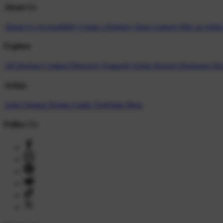
About Us
About Us
Accessibility
Create a Dashery Store
Careers
Hire an Artis
Explore
All Designs
Content Directory
Featured Artists
Newest Designers
Ne
Artists
Artist Signup
Design Guide
TeePublic Blog
Follow Us