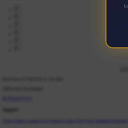
Lo
Don't love it? We'll fix it. For free.
100% Free Exchanges.
RUPIAHTOTO
Support
Order Status
Contact Us
Coupon Codes
FAQ
Free Shipping
Refunds