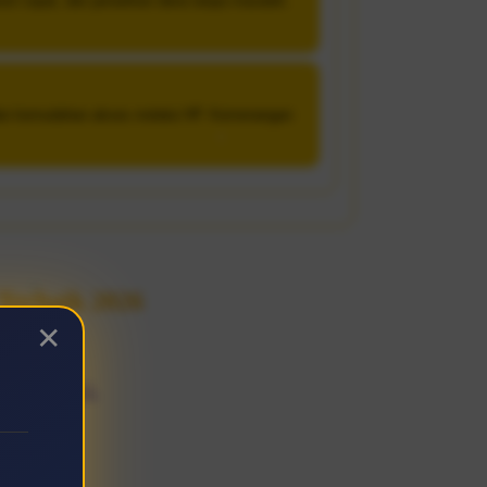
it cepat, dan penarikan dana tanpa masalah.
an kemudahan akses melalui HP. Kemenangan
erbaik 2026
✕
OTO TOGEL