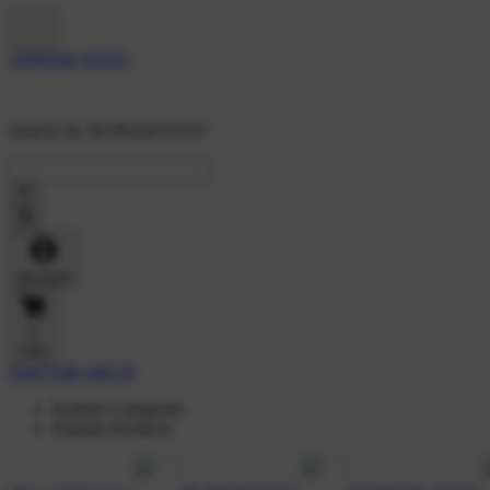
Search On 'RUPIAHTOTO'
Account
0
Cart
DAFTAR AKUN
Explore Categories
Popular Products