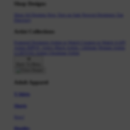
Shop Designs
Shop All Designs
New Tees on Sale
Newest Designers
Tag
Directory
Artist Collections
Featured Designers
Artists to Watch
Creators to Watch
AAPI
Artists
BIPOC Artists
Black Artists
Celebrate Women Artists
LGBTQIA Artists
Ukrainian Artists
Back To Menu
Adult Apparel
T-Shirts
Shorts
New!
Hoodies