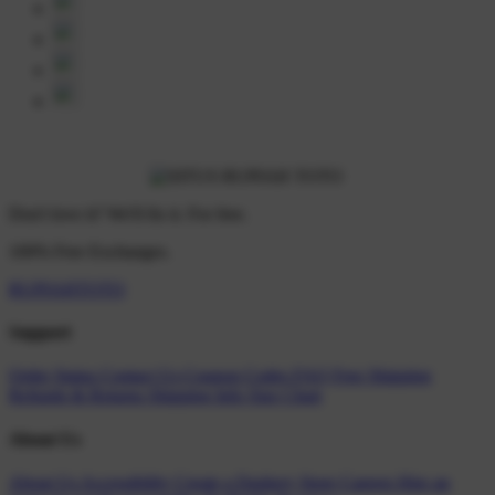
Don't love it? We'll fix it. For free.
100% Free Exchanges.
RUPIAHTOTO
Support
Order Status
Contact Us
Coupon Codes
FAQ
Free Shipping
Refunds & Returns
Shipping Info
Size Chart
About Us
About Us
Accessibility
Create a Dashery Store
Careers
Hire an