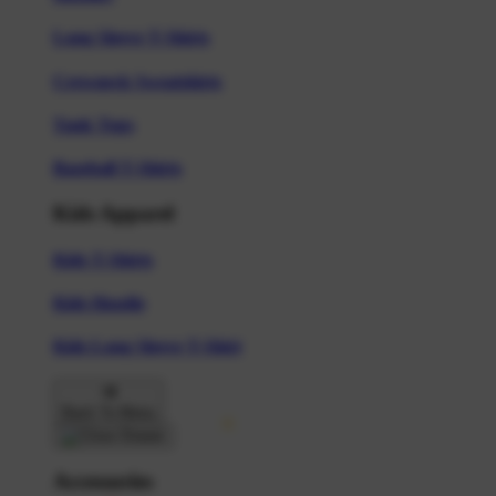
Long Sleeve T-Shirts
Crewneck Sweatshirts
Tank Tops
Baseball T-Shirts
Kids Apparel
Kids T-Shirts
Kids Hoodie
Kids Long Sleeve T-Shirt
Back To Menu
Accessories