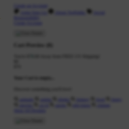
Create an Account
Artist Sign Up
About TeePublic
Social
Responsibility
Create Account
Cart Preview (0)
You're
$70.00
Away from
FREE US Shipping!
$0
$70
Your Cart is empty...
Discover something you'll love!
animals
anime
drinks
fantasy
food
funny
movies
sci-fi
sports
television
vintage
Shop All Designs