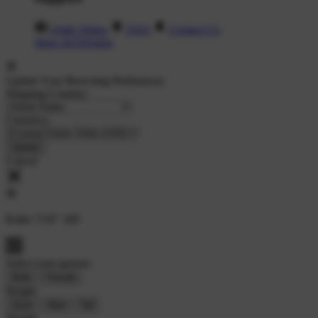
Order Status
FAQ
Contact Us
Shop All Designs
Update Your Browsing Preferences
Shipping Country:
Currency:
Cancel
Katie:
5'10"
160
Select your person:
Male
Female
Height
Short
Med
Tall