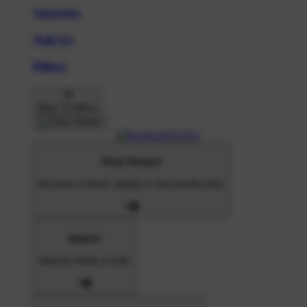
Tapestries
Wall Art
Pillows
Back To Menu
Shop Designs
Discover a classic design or new favorite artist
Apparel
Shop for Adults & Kids