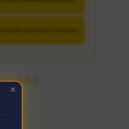
it cepat, dan penarikan dana tanpa masalah.
an kemudahan akses melalui HP. Kemenangan
erbaik 2026
✕
OTO TOGEL