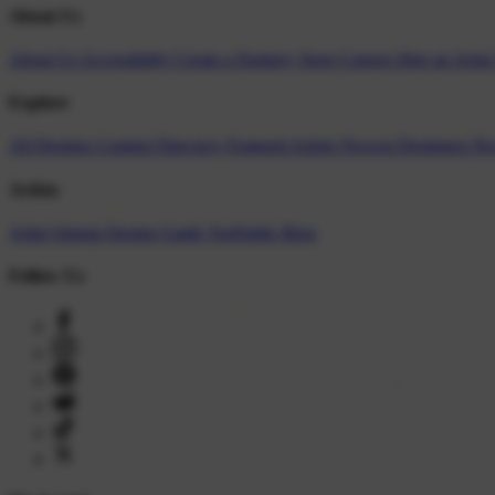
About Us
About Us
Accessibility
Create a Dashery Store
Careers
Hire an Artis
Explore
All Designs
Content Directory
Featured Artists
Newest Designers
Ne
Artists
Artist Signup
Design Guide
TeePublic Blog
Follow Us