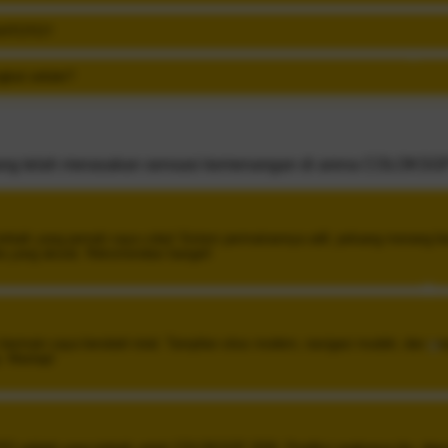
IAHTOTO?
kat seluler?
yang telah merasakan sensasi kemenangan di arena COLOK
k yang pernah saya coba! Sistem permainannya adil, peluang menang besar
la yang akurat. Rekomendasi banget!
rmain saya berubah total. Tampilan situs modern, navigasi mudah, dan ya
. Mantap!