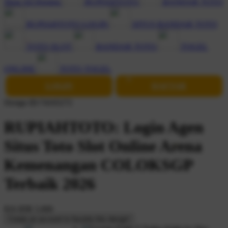
Shop All Designs
RUPIAHTOTO
BANDAR TOTO
RUPIAHTOTO LOGIN
SITUS BANDAR TOTO
TOTO SLOT
BANDAR TOTO
TOGEL
ONLINE
TOTO TOGEL
LOGIN
DAFTAR
Design ID:74165272
RUPIAHTOTO: Login Agen
Situs Toto Slot Online Arena
Kemenangan COLOKSGP
Terbaik 2026
$16
IDR 5.000
Create an account to favorite this design!