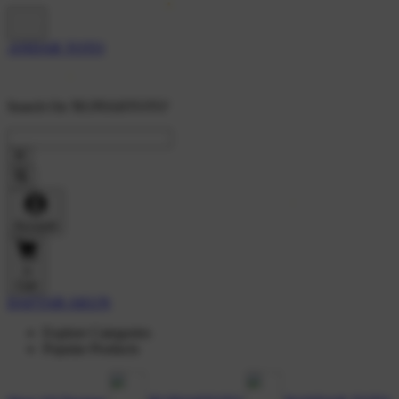
Search On 'RUPIAHTOTO'
Account
0
Cart
DAFTAR AKUN
Explore Categories
Popular Products