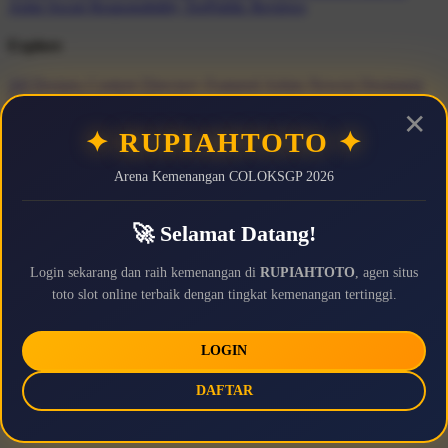
Artist
Social Responsibility
TeePublic Reviews
Explore
All Designs
Content Directory
Featured Artists
Newest Designers
Newest T-Shirts
Tag Directory
✕
✦ RUPIAHTOTO ✦
Artists
Arena Kemenangan COLOKSGP 2026
Artist Signup
Design Guide
TeePublic Blog
Follow Us
🚀 Selamat Datang!
Login sekarang dan raih kemenangan di
RUPIAHTOTO
, agen situs
toto slot online terbaik dengan tingkat kemenangan tertinggi.
LOGIN
DAFTAR
We Accept