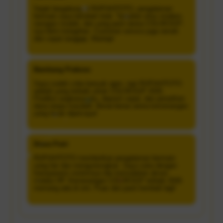
Sejak bergabung di RUPIAHTOTO, pengalaman
bermain saya berubah total. Tampilan situs modern,
navigasi mudah, dan yang pasti arena COLOKSGP-
nya bikin ketagihan. Customer service juga ramah
dan cepat tanggap. Mantap!
Bambang Prakoso
Saya sudah coba banyak agen, tapi RUPIAHTOTO
adalah yang terbaik untuk COLOKSGP 2026.
Prediksi angkanya jitu, deposit cepat, dan penarikan
dana tanpa masalah. Benar-benar arena kemenangan
yang layak dipercaya!
Diana Putri
RUPIAHTOTO memberikan pengalaman bermain
yang fair dan menguntungkan. Saya suka dengan
transparansi sistemnya dan kemudahan akses
melalui HP. Kemenangan COLOKSGP terbaik 2026
memang ada di sini. Puas dan pasti kembali lagi!