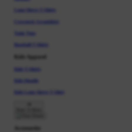
Long Sleeve T-Shirts
Crewneck Sweatshirts
Tank Tops
Baseball T-Shirts
Kids Apparel
Kids T-Shirts
Kids Hoodie
Kids Long Sleeve T-Shirt
Back To Menu
Accessories