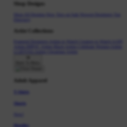
Shop Designs
Shop All Designs
New Tees on Sale
Newest Designers
Tag
Directory
Artist Collections
Featured Designers
Artists to Watch
Creators to Watch
AAPI
Artists
BIPOC Artists
Black Artists
Celebrate Women Artists
LGBTQIA Artists
Ukrainian Artists
Back To Menu
Adult Apparel
T-Shirts
Shorts
New!
Hoodies