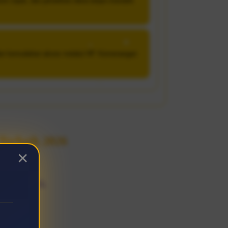
it cepat, dan penarikan dana tanpa masalah.
an kemudahan akses melalui HP. Kemenangan
erbaik 2026
✕
OTO TOGEL