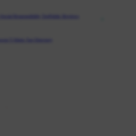
t
Social Responsibility
TeePublic Reviews
west T-Shirts
Tag Directory