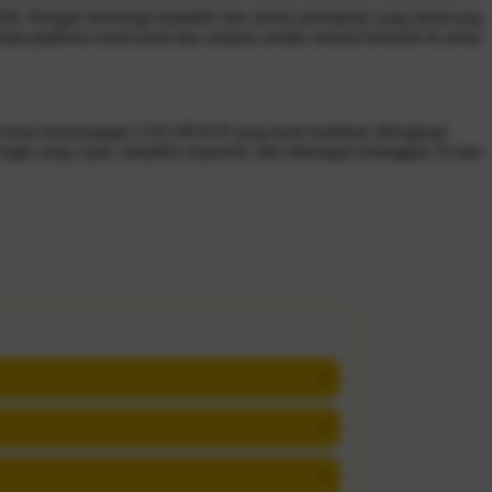
26. Dengan teknologi mutakhir dan sistem permainan yang dirancang
i platform resmi kami dan rasakan sendiri sensasi bertaruh di arena
i. Arena kemenangan COLOKSGP yang kami hadirkan dilengkapi
es login yang cepat, tampilan responsif, dan dukungan pelanggan 24 jam
+
+
+