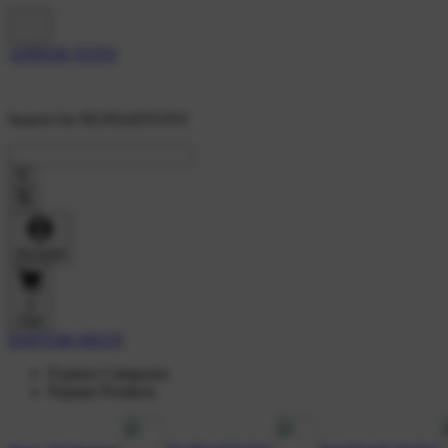
Search On 'RUPIAHTOTO'
Account
0
Cart
DAFTAR AKUN
Explore Categories
Popular Products