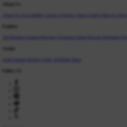
About Us
About Us
Accessibility
Create a Dashery Store
Careers
Hire an Artis
Explore
All Designs
Content Directory
Featured Artists
Newest Designers
Ne
Artists
Artist Signup
Design Guide
TeePublic Blog
Follow Us