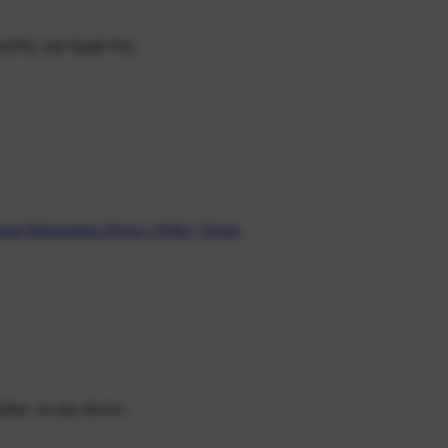
nal Information
Privacy Policy
Terms
ytime, on any device.