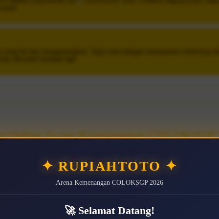
 adalah yang terbaik untuk COLOKSGP 2026. Prediksi angkanya jitu, depos
rcaya!
ang fair dan menguntungkan. Saya suka dengan transparansi sistemnya d
s dan pasti kembali lagi!
ot Online Arena Kemenangan COLOKSGP T
✦ RUPIAHTOTO ✦
 RUPIAH TOTO
TOTO SLOT
RUPIAH TOTO
TOGEL ONLINE
T
Arena Kemenangan COLOKSGP 2026
 by third-party designers on the TeePublic platform.
🚀 Selamat Datang!