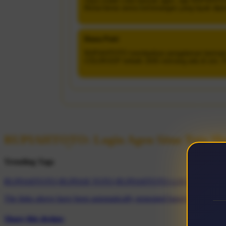
Saya sudah coba banyak agen, tapi RUPIAHTOTO
Benar-benar arena kemenangan yang layak dipe
Diana Putri
RUPIAHTOTO memberikan pengalaman bermain y
COLOKSGP terbaik 2026 memang ada di sini. Pua
RUPIAHTOTO: Login Agen Situs Toto Sl
Trending Tags
RUPIAHTOTO
RUPIAH TOTO
RUPIAHTOTO LOGIN
SITUS
The links above have been automatically generated based on tag usage
Share this design: