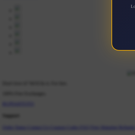
Lo
Don't love it? We'll fix it. For free.
100% Free Exchanges.
RUPIAHTOTO
Support
Order Status
Contact Us
Coupon Codes
FAQ
Free Shipping
Refunds