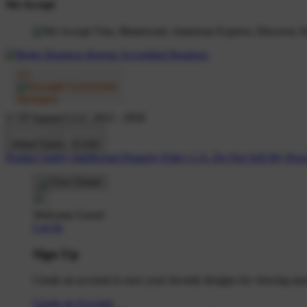
We Accept
© TP Apparel LLC 2012 - 2026
United States - $ USD
Product Safety
Intellectual Property Policy
CA: Do Not Sell My Perso
Welcome Guest!
Log In
Sign Up
Create an account to save your favorite designs for viewing an
Create an Account