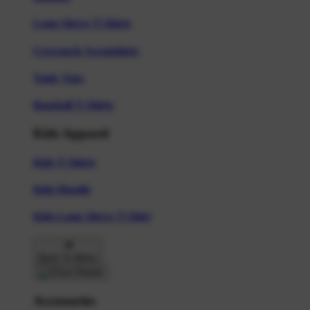
Long Sleeve T-Shirts
Crewneck Sweatshirts
Tank Tops
Baseball T-Shirts
Kids Apparel
Kids T-Shirts
Kids Hoodie
Kids Long Sleeve T-Shirt
Back To Menu
Accessories