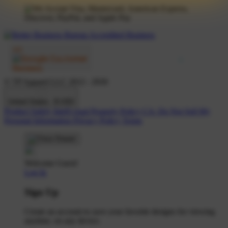
© TP Apparel LLC 2012 - 2026
United States - $ USD
Product Safety
Intellectual Property Policy
CA: Do Not Sell My
Personal Information
Privacy Policy
Terms
Welcome Guest!
Log In
Sign Up
Create an account to save your favorite designs for viewing
anytime, on any device.