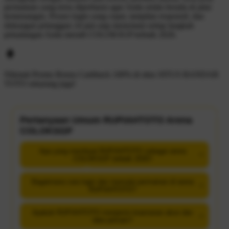
permainan yang terus diperbarui agar Anda selalu berada di jalur
kemenangan. Proses login yang cepat, tampilan responsif, dan
dukungan pelanggan 24 jam siap menemani setiap langkah
petualangan Anda meraih COLOKSGP terbaik 2026.
Nikmati Promo Bonus Cashback 100% di situs
SITUS BANDAR
TOTO
sekarang juga!
Pertanyaan Umum RUPIAHTOTO Arena
COLOKSGP
Apa yang membuat RUPIAHTOTO sebagai arena
+
COLOKSGP terbaik 2026?
Bagaimana cara login dan memulai permainan di arena
+
RUPIAHTOTO?
Apakah RUPIAHTOTO menjamin keamanan akun dan
+
data pemain?