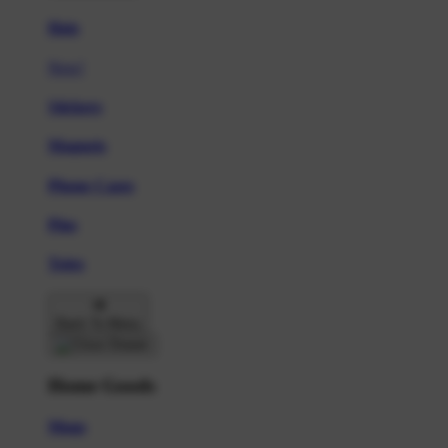
Hats
New!
Stickers
Magnets
Phone Cases
Pins
Totes
Back To Menu
Home Goods
Mugs