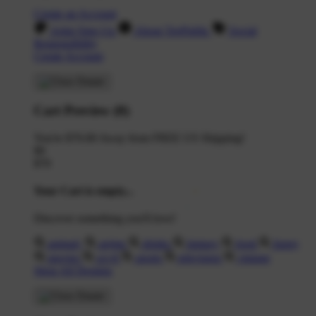
Create an Account
Artist Sign Up
About TeePublic
Social
Responsibility
Create Account
Cart Preview (0)
You're
$70.00
Away from
FREE US Shipping!
$0
$70
Your Cart is empty...
Discover something you'll love!
animals
anime
drinks
fantasy
food
funny
movies
sci-fi
sports
television
vintage
Shop All Designs