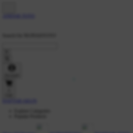
Search On 'RUPIAHTOTO'
Account
0
Cart
DAFTAR AKUN
Explore Categories
Popular Products