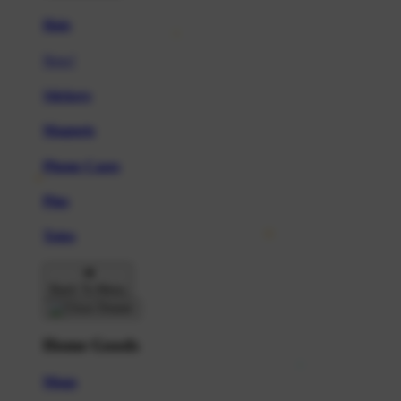
Hats
New!
Stickers
Magnets
Phone Cases
Pins
Totes
Back To Menu
Home Goods
Mugs