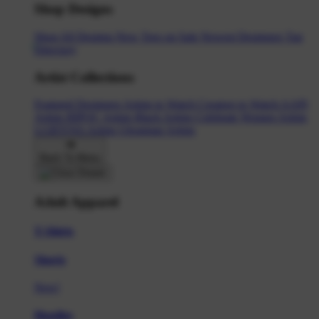
Shop Designs
Shop All Designs
New Tees on Sale
Newest Designers
Tag
Directory
Artist Collections
Featured Designers
Artists to Watch
Creators to Watch
AAPI
Artists
BIPOC Artists
Black Artists
Celebrate Women Artists
LGBTQIA Artists
Ukrainian Artists
Back To Menu
Adult Apparel
T-Shirts
Shorts
New!
Hoodies