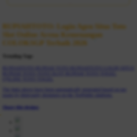
RUPIAHTOTO: Login Agen Situs Toto
Slot Online Arena Kemenangan
COLOKSGP Terbaik 2026
Trending Tags
RUPIAHTOTO
RUPIAH TOTO
RUPIAHTOTO LOGIN
SITUS
RUPIAH TOTO
TOTO SLOT
RUPIAH TOTO
TOGEL
ONLINE
TOTO TOGEL
The links above have been automatically generated based on tag
usage by third-party designers on the TeePublic platform.
Share this design: