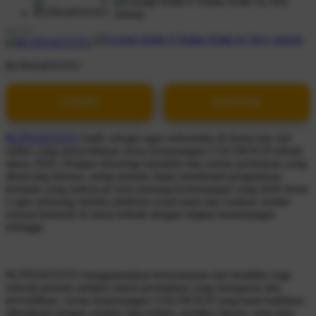
RUPIAHTOTO
LOGIN
DAFTAR
RUPIAHTOTO
hadir sebagai agen terkemuka di dunia toto slot
online yang menyediakan arena kemenangan COLOKSGP terbaik
tahun 2026. Dengan teknologi mutakhir dan sistem permainan yang
dirancang khusus, setiap pemain dapat menikmati pengalaman
bermain yang maksimal serta peluang kemenangan yang lebih besar.
Login sekarang melalui platform resmi kami dan rasakan sendiri
sensasi bertaruh di arena terbaik dengan tingkat kemenangan
tertinggi.
RUPIAHTOTO mengutamakan kenyamanan dan keadilan bagi
seluruh pemain melalui sistem permainan yang transparan dan
terverifikasi. Arena kemenangan COLOKSGP yang kami hadirkan
dilengkapi dengan analisis data terkini, prediksi akurat, serta pola