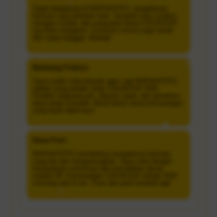
Sejak bergabung di RUPIAHTOTO, pengalaman
bermain saya berubah total. Tampilan situs modern,
navigasi mudah, dan yang pasti arena COLOKSGP-
nya bikin ketagihan. Customer service juga ramah
dan cepat tanggap. Mantap!
Bambang Prakoso
Saya sudah coba banyak agen, tapi RUPIAHTOTO
adalah yang terbaik untuk COLOKSGP 2026.
Prediksi angkanya jitu, deposit cepat, dan penarikan
dana tanpa masalah. Benar-benar arena kemenangan
yang layak dipercaya!
Diana Putri
RUPIAHTOTO memberikan pengalaman bermain
yang fair dan menguntungkan. Saya suka dengan
transparansi sistemnya dan kemudahan akses
melalui HP. Kemenangan COLOKSGP terbaik 2026
memang ada di sini. Puas dan pasti kembali lagi!