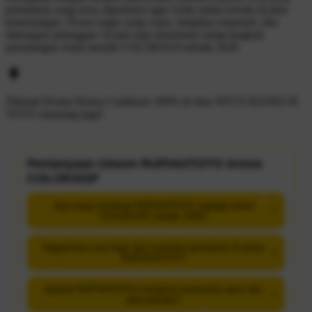
permainan yang terus diperbarui agar Anda selalu berada di jalur
kemenangan. Proses login yang cepat, tampilan responsif, dan
dukungan pelanggan 24 jam siap menemani setiap langkah
petualangan Anda meraih COLOKSGP terbaik 2026.
Nikmati Promo Bonus Cashback 100% di situs
SITUS BANDAR
TOTO
sekarang juga!
Pertanyaan Umum RUPIAHTOTO Arena
COLOKSGP
Apa yang membuat RUPIAHTOTO sebagai arena
+
COLOKSGP terbaik 2026?
Bagaimana cara login dan memulai permainan di arena
+
RUPIAHTOTO?
Apakah RUPIAHTOTO menjamin keamanan akun dan
+
data pemain?