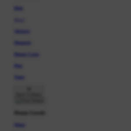
Hats
New!
Stickers
Magnets
Phone Cases
Pins
Totes
Back To Menu
Home Goods
Mugs