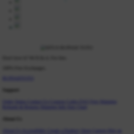
Don't love it? We'll fix it. For free.
100% Free Exchanges.
RUPIAHTOTO
Support
Order Status
Contact Us
Coupon Codes
FAQ
Free Shipping
Refunds & Returns
Shipping Info
Size Chart
About Us
About Us
Accessibility
Create a Dashery Store
Careers
Hire an