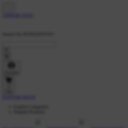
Search On 'RUPIAHTOTO'
Account
0
Cart
DAFTAR AKUN
Explore Categories
Popular Products