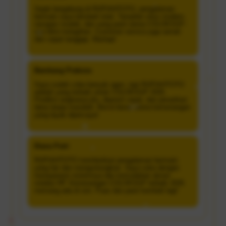
Sejak bergabung di RUPIAHTOTO, pengalaman
bermain saya berubah total. Tampilan situs modern,
navigasi mudah, dan yang pasti arena COLOKSGP-
nya bikin ketagihan. Customer service juga ramah
dan cepat tanggap. Mantap!
Bambang Prakoso
Saya sudah coba banyak agen, tapi RUPIAHTOTO
adalah yang terbaik untuk COLOKSGP 2026.
Prediksi angkanya jitu, deposit cepat, dan penarikan
dana tanpa masalah. Benar-benar arena kemenangan
yang layak dipercaya!
Diana Putri
RUPIAHTOTO memberikan pengalaman bermain
yang fair dan menguntungkan. Saya suka dengan
transparansi sistemnya dan kemudahan akses
melalui HP. Kemenangan COLOKSGP terbaik 2026
memang ada di sini. Puas dan pasti kembali lagi!