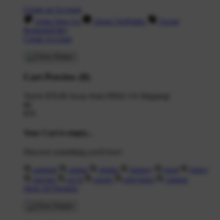
Create an Account
Artist Sign Up
About TeePublic
Social
Responsibility
Create Account
Cart Preview (0)
You're
$70.00
Away from
FREE US Shipping!
$0
$70
Your Cart is empty...
Discover something you'll love!
animals
anime
drinks
fantasy
food
funny
movies
sci-fi
sports
television
vintage
Shop All Designs