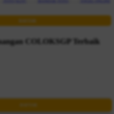
TOTO SLOT
BANDAR TOTO
TOGEL ONLINE
DAFTAR
menangan COLOKSGP Terbaik
DAFTAR