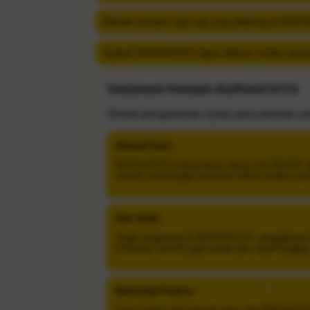
Metode transaksi apa saja yang didukung di RUP
Apakah RUPIAHTOTO dapat diakses melalui perang
Testimoni Pemain RUPIAHTOTO
Simak pengalaman nyata para pemain 
Ahmad Fauzi
RUPIAHTOTO benar-benar arena COLOKSGP terbai
meraih kemenangan beruntun berkat analisis po
Sari Indah
Sejak bergabung di RUPIAHTOTO, pengalaman be
Customer service juga ramah dan cepat tanggap
Bambang Prakoso