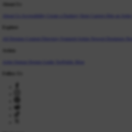
About Us
About Us
Accessibility
Create a Dashery Store
Careers
Hire an Artis
Explore
All Designs
Content Directory
Featured Artists
Newest Designers
Ne
Artists
Artist Signup
Design Guide
TeePublic Blog
Follow Us