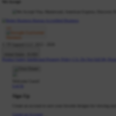
We Accept
© TP Apparel LLC 2012 - 2026
United States - $ USD
Product Safety
Intellectual Property Policy
CA: Do Not Sell My Perso
Welcome Guest!
Log In
Sign Up
Create an account to save your favorite designs for viewing an
Create an Account