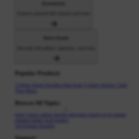
Accessories
Express yourself with stickers and more
Home Goods
Decorate with pillows, tapestries, and more
Popular Products
T-Shirts
Shorts
Hoodies
Hats
Kids T-Shirts
Stickers
Tank
Tops
Mugs
Browse All Topics
funny
music
anime
movies
television
sports
sci-fi
vintage
animals
drinks
food
politics
All Popular Designs
Support