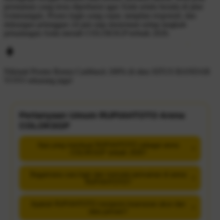
permainan yang terus diperbarui agar Anda selalu berada di jalur
kemenangan. Proses login yang cepat, tampilan responsif, dan
dukungan pelanggan 24 jam siap menemani setiap langkah
petualangan Anda meraih COLOKSGP terbaik 2026.
Nikmati Promo Bonus Cashback 100% di situs
SITUS BANDAR
TOTO
sekarang juga!
Pertanyaan Umum RUPIAHTOTO Arena
COLOKSGP
Apa yang membuat RUPIAHTOTO sebagai arena
+
COLOKSGP terbaik 2026?
Bagaimana cara login dan memulai permainan di arena
+
RUPIAHTOTO?
Apakah RUPIAHTOTO menjamin keamanan akun dan
+
data pemain?