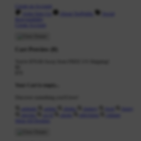
Create an Account
Artist Sign Up
About TeePublic
Social
Responsibility
Create Account
Cart Preview (0)
You're
$70.00
Away from
FREE US Shipping!
$0
$70
Your Cart is empty...
Discover something you'll love!
animals
anime
drinks
fantasy
food
funny
movies
sci-fi
sports
television
vintage
Shop All Designs