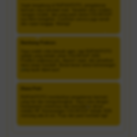
Sejak bergabung di RUPIAHTOTO, pengalaman
bermain saya berubah total. Tampilan situs modern,
navigasi mudah, dan yang pasti arena COLOKSGP-
nya bikin ketagihan. Customer service juga ramah
dan cepat tanggap. Mantap!
Bambang Prakoso
Saya sudah coba banyak agen, tapi RUPIAHTOTO
adalah yang terbaik untuk COLOKSGP 2026.
Prediksi angkanya jitu, deposit cepat, dan penarikan
dana tanpa masalah. Benar-benar arena kemenangan
yang layak dipercaya!
Diana Putri
RUPIAHTOTO memberikan pengalaman bermain
yang fair dan menguntungkan. Saya suka dengan
transparansi sistemnya dan kemudahan akses
melalui HP. Kemenangan COLOKSGP terbaik 2026
memang ada di sini. Puas dan pasti kembali lagi!