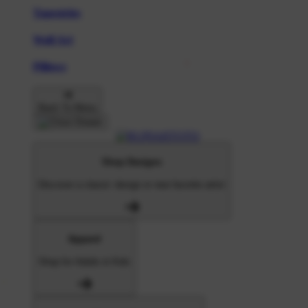
Tapestries
Wall Art
Pillows
Back To Menu
Shop Designs
Discover a classic design or new favorite artist
Apparel
Shop for Adults & Kids