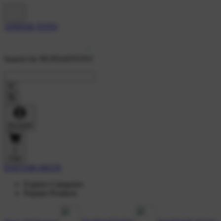
Search On 'RUPIAHTOTO'
Account
0
Cart
DAFTAR AKUN
Explore Categories
Popular Products