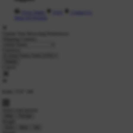
Order Status
FAQ
Contact Us
Shop All Designs
Update Your Browsing Preferences
Shipping Country:
Currency:
Cancel
Katie:
5'10"
160
Select your person:
Male
Female
Height
Short
Med
Tall