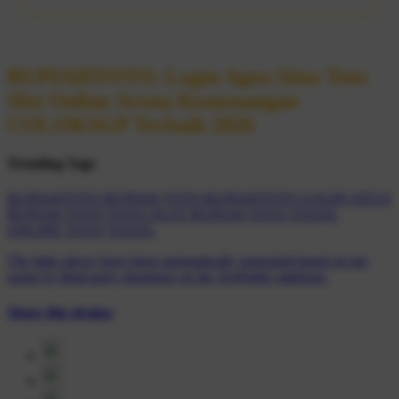
RUPIAHTOTO: Login Agen Situs Toto
Slot Online Arena Kemenangan
COLOKSGP Terbaik 2026
Trending Tags
RUPIAHTOTO
RUPIAH TOTO
RUPIAHTOTO LOGIN
SITUS
RUPIAH TOTO
TOTO SLOT
RUPIAH TOTO
TOGEL
ONLINE
TOTO TOGEL
The links above have been automatically generated based on tag
usage by third-party designers on the TeePublic platform.
Share this design: