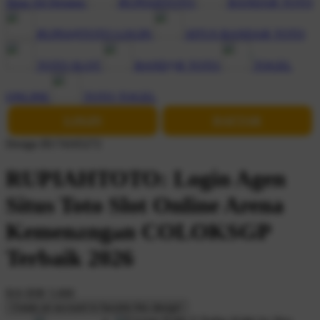
Shop All Designs
RUPIAHTOTO
BANDAR TOTO
RUPIAHTOTO LOGIN
SITUS BANDAR TOTO
TOTO SLOT
BANDAR TOTO
TOGEL
ONLINE
TOTO TOGEL
LOGIN
DAFTAR
Design ID:74165272
RUPIAHTOTO: Login Agen
Situs Toto Slot Online Arena
Kemenangan COLOKSGP
Terbaik 2026
$16
IDR 5.000
Create an account to favorite this design!