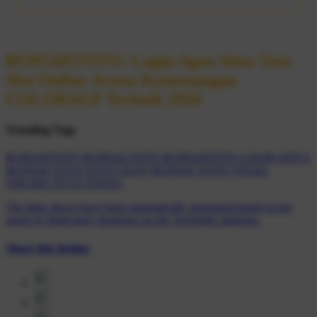
RUPIAHTOTO: Login Agen Situs Toto
Slot Online Arena Kemenangan
COLOKSGP Terbaik 2026
Trending Tags
RUPIAHTOTO
RUPIAH TOTO
RUPIAHTOTO LOGIN
SITUS
RUPIAH TOTO
TOTO SLOT
RUPIAH TOTO
TOGEL
ONLINE
TOTO TOGEL
The links above have been automatically generated based on tag
usage by third-party designers on the TeePublic platform.
Share this design: