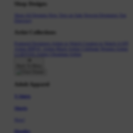
Shop Designs
Shop All Designs
New Tees on Sale
Newest Designers
Tag
Directory
Artist Collections
Featured Designers
Artists to Watch
Creators to Watch
AAPI
Artists
BIPOC Artists
Black Artists
Celebrate Women Artists
LGBTQIA Artists
Ukrainian Artists
Back To Menu
Adult Apparel
T-Shirts
Shorts
New!
Hoodies