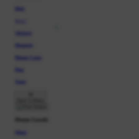
Hats
New!
Stickers
Magnets
Phone Cases
Pins
Totes
Back To Menu
Home Goods
Mugs