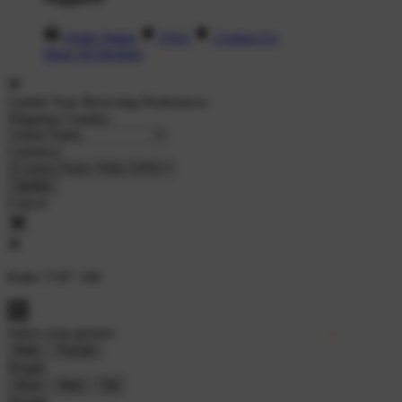
Order Status
FAQ
Contact Us
Shop All Designs
Update Your Browsing Preferences
Shipping Country:
Currency:
Cancel
Katie:
5'10"
160
Select your person:
Male
Female
Height
Short
Med
Tall