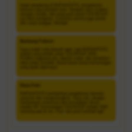
Sejak bergabung di RUPIAHTOTO, pengalaman
bermain saya berubah total. Tampilan situs modern,
navigasi mudah, dan yang pasti arena COLOKSGP-
nya bikin ketagihan. Customer service juga ramah
dan cepat tanggap. Mantap!
Bambang Prakoso
Saya sudah coba banyak agen, tapi RUPIAHTOTO
adalah yang terbaik untuk COLOKSGP 2026.
Prediksi angkanya jitu, deposit cepat, dan penarikan
dana tanpa masalah. Benar-benar arena kemenangan
yang layak dipercaya!
Diana Putri
RUPIAHTOTO memberikan pengalaman bermain
yang fair dan menguntungkan. Saya suka dengan
transparansi sistemnya dan kemudahan akses
melalui HP. Kemenangan COLOKSGP terbaik 2026
memang ada di sini. Puas dan pasti kembali lagi!