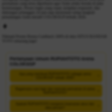
permainan yang terus diperbarui agar Anda selalu berada di jalur
kemenangan. Proses login yang cepat, tampilan responsif, dan
dukungan pelanggan 24 jam siap menemani setiap langkah
petualangan Anda meraih COLOKSGP terbaik 2026.
Nikmati Promo Bonus Cashback 100% di situs
SITUS BANDAR
TOTO
sekarang juga!
Pertanyaan Umum RUPIAHTOTO Arena
COLOKSGP
Apa yang membuat RUPIAHTOTO sebagai arena
+
COLOKSGP terbaik 2026?
Bagaimana cara login dan memulai permainan di arena
+
RUPIAHTOTO?
Apakah RUPIAHTOTO menjamin keamanan akun dan
+
data pemain?