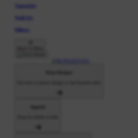
Tapestries
Wall Art
Pillows
Back To Menu
Shop Designs
Discover a classic design or new favorite artist
Apparel
Shop for Adults & Kids