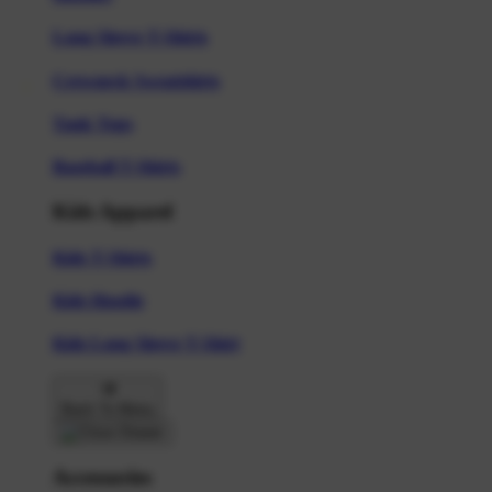
Long Sleeve T-Shirts
Crewneck Sweatshirts
Tank Tops
Baseball T-Shirts
Kids Apparel
Kids T-Shirts
Kids Hoodie
Kids Long Sleeve T-Shirt
Back To Menu
Accessories