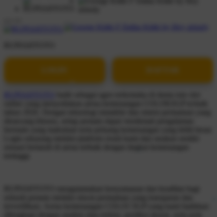
RUPIAHTOTO
LOGIN
DAFTAR
RUPIAHTOTO
hadir sebagai agen terkemuka di dunia toto slot
online yang menyediakan arena kemenangan COLOKSGP terbaik
tahun 2026. Dengan teknologi mutakhir dan sistem permainan yang
dirancang khusus, setiap pemain dapat menikmati pengalaman
bermain yang maksimal serta peluang kemenangan yang lebih besar.
Login sekarang melalui platform resmi kami dan rasakan sendiri
sensasi bertaruh di arena terbaik dengan tingkat kemenangan
tertinggi.
RUPIAHTOTO mengutamakan kenyamanan dan keadilan bagi
seluruh pemain melalui sistem permainan yang transparan dan
terverifikasi. Arena kemenangan COLOKSGP yang kami hadirkan
dilengkapi dengan analisis data terkini, prediksi akurat, serta pola