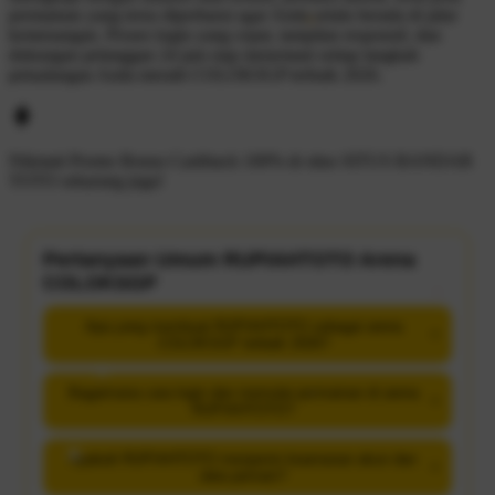
permainan yang terus diperbarui agar Anda selalu berada di jalur
kemenangan. Proses login yang cepat, tampilan responsif, dan
dukungan pelanggan 24 jam siap menemani setiap langkah
petualangan Anda meraih COLOKSGP terbaik 2026.
Nikmati Promo Bonus Cashback 100% di situs
SITUS BANDAR
TOTO
sekarang juga!
Pertanyaan Umum RUPIAHTOTO Arena
COLOKSGP
Apa yang membuat RUPIAHTOTO sebagai arena
+
COLOKSGP terbaik 2026?
Bagaimana cara login dan memulai permainan di arena
+
RUPIAHTOTO?
Apakah RUPIAHTOTO menjamin keamanan akun dan
+
data pemain?