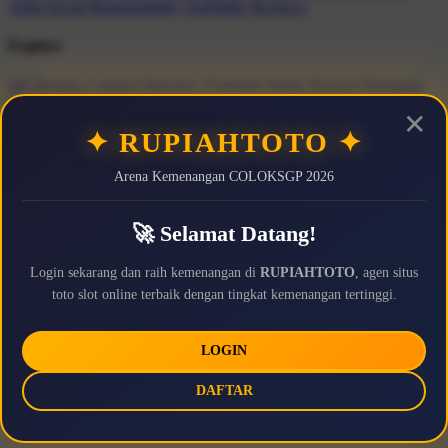
Artist
Social Responsibility
TeePublic Reviews
Explore
All Designs
Content Directory
Featured Artists
Newest Designers
Newest T-Shirts
Tag Directory
✕
✦ RUPIAHTOTO ✦
Artists
Arena Kemenangan COLOKSGP 2026
Artist Signup
Design Guide
TeePublic Blog
Follow Us
🚀 Selamat Datang!
Login sekarang dan raih kemenangan di
RUPIAHTOTO
, agen situs
toto slot online terbaik dengan tingkat kemenangan tertinggi.
LOGIN
DAFTAR
We Accept