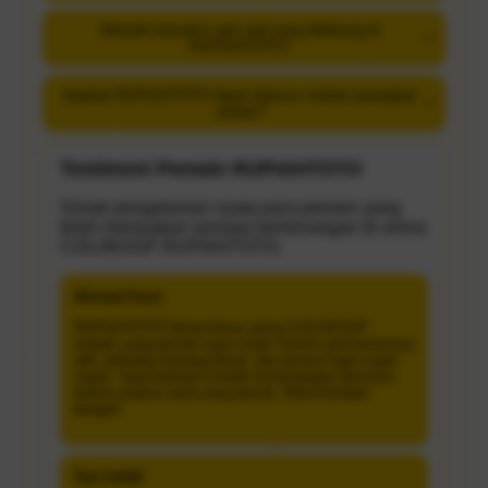
Metode transaksi apa saja yang didukung di
+
RUPIAHTOTO?
Apakah RUPIAHTOTO dapat diakses melalui perangkat
+
seluler?
Testimoni Pemain RUPIAHTOTO
Simak pengalaman nyata para pemain yang
telah merasakan sensasi kemenangan di arena
COLOKSGP RUPIAHTOTO.
Ahmad Fauzi
RUPIAHTOTO benar-benar arena COLOKSGP
terbaik yang pernah saya coba! Sistem permainannya
adil, peluang menang besar, dan proses login super
cepat. Saya berhasil meraih kemenangan beruntun
berkat analisis pola yang akurat. Rekomendasi
banget!
Sari Indah