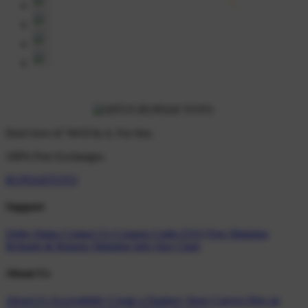
Don't love it? We'll fix it. For free.
100% Free Exchanges.
RUPIAHTOTO
Support
Order Status
Contact Us
Coupon Codes
FAQ
Free Shipping
Refunds & Returns
Shipping Info
Size Chart
About Us
About Us
Accessibility
Create a Dashery Store
Careers
Hire an