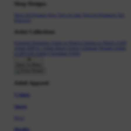
Shop Designs
Shop All Designs
New Tees on Sale
Newest Designers
Tag
Directory
Artist Collections
Featured Designers
Artists to Watch
Creators to Watch
AAPI
Artists
BIPOC Artists
Black Artists
Celebrate Women Artists
LGBTQIA Artists
Ukrainian Artists
Back To Menu
Adult Apparel
T-Shirts
Shorts
New!
Hoodies