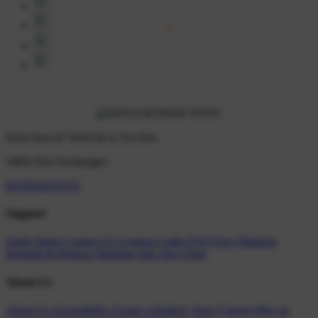
Don't love it? We'll fix it. For free.
100% Free Exchanges.
RUPIAHTOTO
Support
Order Status
Contact Us
Coupon Codes
FAQ
Free Shipping
Refunds & Returns
Shipping Info
Size Chart
About Us
About Us
Accessibility
Create a Dashery Store
Careers
Hire an