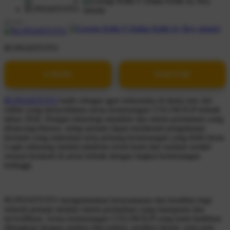
RUPIAHTOTO
LOGIN
DAFTAR
RUPIAHTOTO
hadir sebagai agen terkemuka di dunia toto slot
online yang menyediakan arena kemenangan COLOKSGP terbaik
tahun 2026. Dengan teknologi mutakhir dan sistem permainan yang
dirancang khusus, setiap pemain dapat menikmati pengalaman
bermain yang maksimal serta peluang kemenangan yang lebih besar.
Login sekarang melalui platform resmi kami dan rasakan sendiri
sensasi bertaruh di arena terbaik dengan tingkat kemenangan
tertinggi.
RUPIAHTOTO mengutamakan kenyamanan dan keadilan bagi
seluruh pemain melalui sistem permainan yang transparan dan
terverifikasi. Arena kemenangan COLOKSGP yang kami hadirkan
dilengkapi dengan analisis data terkini, prediksi akurat, serta pola