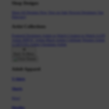
Shop Designs
Shop All Designs
New Tees on Sale
Newest Designers
Tag
Directory
Artist Collections
Featured Designers
Artists to Watch
Creators to Watch
AAPI
Artists
BIPOC Artists
Black Artists
Celebrate Women Artists
LGBTQIA Artists
Ukrainian Artists
Back To Menu
Adult Apparel
T-Shirts
Shorts
New!
Hoodies