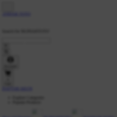
Search On 'RUPIAHTOTO'
Account
0
Cart
DAFTAR AKUN
Explore Categories
Popular Products