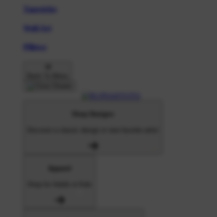
Tapestries
Wall Art
Pillows
Back To Menu
Shop Designs
Discover a classic design or new favorite artist
Apparel
Shop for Adults & Kids