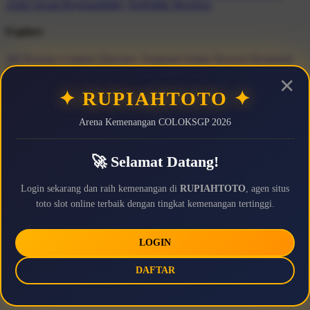
Artist
Social Responsibility
TeePublic Reviews
Explore
All Designs
Content Directory
Featured Artists
Newest Designers
Newest T-Shirts
Tag Directory
✕
✦ RUPIAHTOTO ✦
Artists
Arena Kemenangan COLOKSGP 2026
Artist Signup
Design Guide
TeePublic Blog
Follow Us
🚀 Selamat Datang!
Login sekarang dan raih kemenangan di
RUPIAHTOTO
, agen situs
toto slot online terbaik dengan tingkat kemenangan tertinggi.
LOGIN
DAFTAR
We Accept