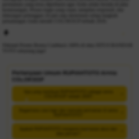
permainan yang terus diperbarui agar Anda selalu berada di jalur
kemenangan. Proses login yang cepat, tampilan responsif, dan
dukungan pelanggan 24 jam siap menemani setiap langkah
petualangan Anda meraih COLOKSGP terbaik 2026.
Nikmati Promo Bonus Cashback 100% di situs
SITUS BANDAR
TOTO
sekarang juga!
Pertanyaan Umum RUPIAHTOTO Arena
COLOKSGP
Apa yang membuat RUPIAHTOTO sebagai arena
+
COLOKSGP terbaik 2026?
Bagaimana cara login dan memulai permainan di arena
+
RUPIAHTOTO?
Apakah RUPIAHTOTO menjamin keamanan akun dan
+
data pemain?