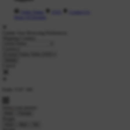
Order Status
FAQ
Contact Us
Shop All Designs
Update Your Browsing Preferences
Shipping Country:
Currency:
Cancel
Katie:
5'10"
160
Select your person:
Male
Female
Height
Short
Med
Tall