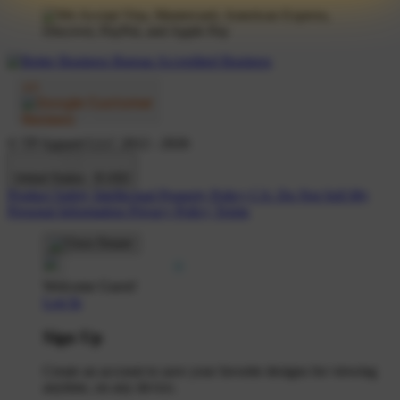
© TP Apparel LLC 2012 - 2026
United States - $ USD
Product Safety
Intellectual Property Policy
CA: Do Not Sell My
Personal Information
Privacy Policy
Terms
Welcome Guest!
Log In
Sign Up
Create an account to save your favorite designs for viewing
anytime, on any device.