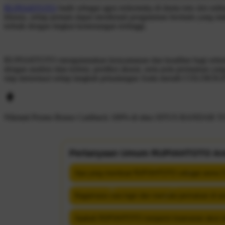
RUPIAHTOTO
hadir sebagai agen terkemuka di dunia toto slot o
khusus, setiap pemain dapat menikmati pengalaman bermain yang maksi
terbaik dengan tingkat kemenangan tertinggi.
RUPIAHTOTO mengutamakan kenyamanan dan keadilan bagi seluruh p
dengan analisis data terkini, prediksi akurat, serta pola permainan y
siap menemani setiap langkah petualangan Anda meraih COLOKSGP 
Nikmati Promo Bonus Cashback 100% di situs
SITUS BANDAR T
Pertanyaan Umum RUPIAHTOTO A
Apa yang membuat RUPIAHTOTO sebagai arena 
Bagaimana cara login dan memulai permainan di
Apakah RUPIAHTOTO menjamin keamanan akun da