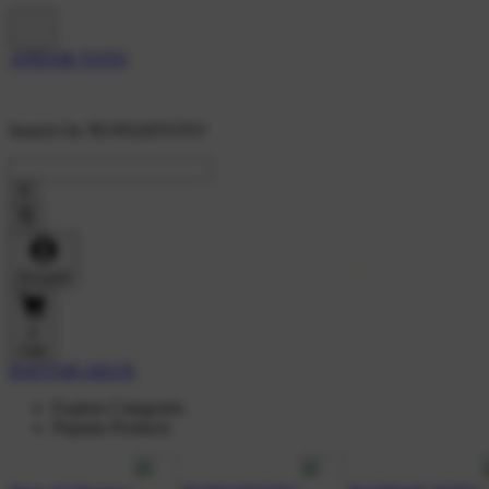
Search On 'RUPIAHTOTO'
Account
0
Cart
DAFTAR AKUN
Explore Categories
Popular Products