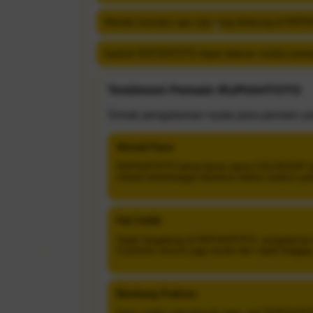
Metode transaksi apa saja yang didukung di RUP
Apakah RUPIAHTOTO dapat diakses melalui perang
Testimoni Pemain RUPIAHTOTO
Simak pengalaman nyata para pemain 
Ahmad Fauzi
RUPIAHTOTO benar-benar arena COLOKSGP terbai
meraih kemenangan beruntun berkat analisis po
Sari Indah
Sejak bergabung di RUPIAHTOTO, pengalaman be
Customer service juga ramah dan cepat tanggap
Bambang Prakoso