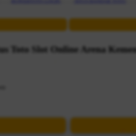
RUPIAHTOTO LOGIN
SITUS BANDAR TOTO
s Toto Slot Online Arena Ke