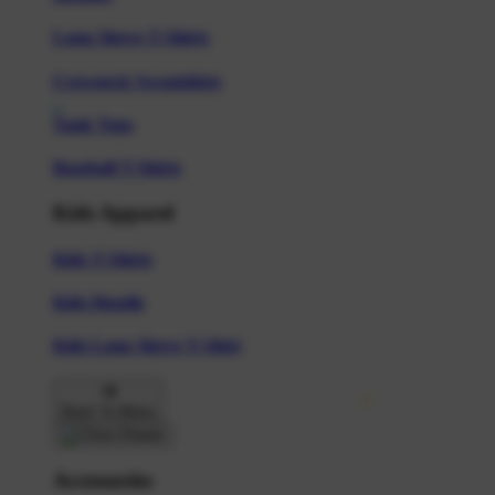
Long Sleeve T-Shirts
Crewneck Sweatshirts
Tank Tops
Baseball T-Shirts
Kids Apparel
Kids T-Shirts
Kids Hoodie
Kids Long Sleeve T-Shirt
Back To Menu
Accessories