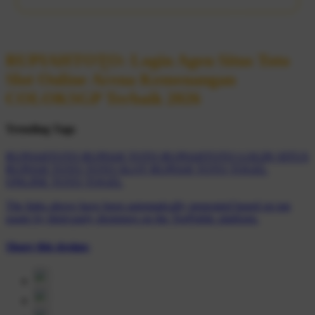
RUPIAHTOTO: Login Agen Situs Toto
Slot Online Arena Kemenangan
COLOKSGP Terbaik 2026
Trending Tags
RUPIAHTOTO
RUPIAH TOTO
RUPIAHTOTO LOGIN
SITUS
RUPIAH TOTO
TOTO SLOT
RUPIAH TOTO
TOGEL
ONLINE
TOTO TOGEL
The links above have been automatically generated based on tag
usage by third-party designers on the TeePublic platform.
Share this design: