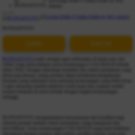
RUPIAHTOTO
LOGIN
DAFTAR
RUPIAHTOTO
hadir sebagai agen terkemuka di dunia toto slot
online yang menyediakan arena kemenangan COLOKSGP terbaik
tahun 2026. Dengan teknologi mutakhir dan sistem permainan yang
dirancang khusus, setiap pemain dapat menikmati pengalaman
bermain yang maksimal serta peluang kemenangan yang lebih besar.
Login sekarang melalui platform resmi kami dan rasakan sendiri
sensasi bertaruh di arena terbaik dengan tingkat kemenangan
tertinggi.
RUPIAHTOTO mengutamakan kenyamanan dan keadilan bagi
seluruh pemain melalui sistem permainan yang transparan dan
terverifikasi. Arena kemenangan COLOKSGP yang kami hadirkan
dilengkapi dengan analisis data terkini, prediksi akurat, serta pola