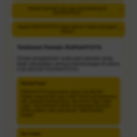
Metode transaksi apa saja yang didukung di
+
RUPIAHTOTO?
Apakah RUPIAHTOTO dapat diakses melalui perangkat
+
seluler?
Testimoni Pemain RUPIAHTOTO
Simak pengalaman nyata para pemain yang
telah merasakan sensasi kemenangan di arena
COLOKSGP RUPIAHTOTO.
Ahmad Fauzi
RUPIAHTOTO benar-benar arena COLOKSGP
terbaik yang pernah saya coba! Sistem permainannya
adil, peluang menang besar, dan proses login super
cepat. Saya berhasil meraih kemenangan beruntun
berkat analisis pola yang akurat. Rekomendasi
banget!
Sari Indah