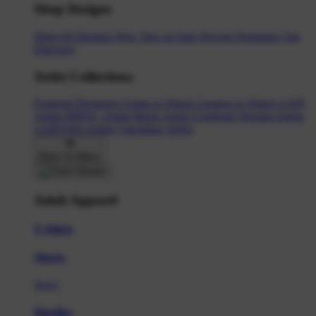
Shop Designs
Shop All Designs
New Tees on Sale
Newest Designers
Tag
Directory
Artist Collections
Featured Designers
Artists to Watch
Creators to Watch
AAPI
Artists
BIPOC Artists
Black Artists
Celebrate Women Artists
LGBTQIA Artists
Ukrainian Artists
Back To Menu
Adult Apparel
T-Shirts
Shorts
New!
Hoodies