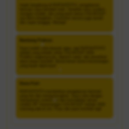
Sejak bergabung di RUPIAHTOTO, pengalaman
bermain saya berubah total. Tampilan situs modern,
navigasi mudah, dan yang pasti arena COLOKSGP-
nya bikin ketagihan. Customer service juga ramah
dan cepat tanggap. Mantap!
Bambang Prakoso
Saya sudah coba banyak agen, tapi RUPIAHTOTO
adalah yang terbaik untuk COLOKSGP 2026.
Prediksi angkanya jitu, deposit cepat, dan penarikan
dana tanpa masalah. Benar-benar arena kemenangan
yang layak dipercaya!
Diana Putri
RUPIAHTOTO memberikan pengalaman bermain
yang fair dan menguntungkan. Saya suka dengan
transparansi sistemnya dan kemudahan akses
melalui HP. Kemenangan COLOKSGP terbaik 2026
memang ada di sini. Puas dan pasti kembali lagi!