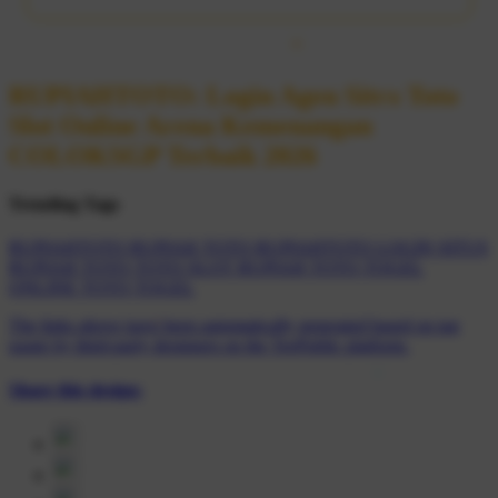
RUPIAHTOTO: Login Agen Situs Toto
Slot Online Arena Kemenangan
COLOKSGP Terbaik 2026
Trending Tags
RUPIAHTOTO
RUPIAH TOTO
RUPIAHTOTO LOGIN
SITUS
RUPIAH TOTO
TOTO SLOT
RUPIAH TOTO
TOGEL
ONLINE
TOTO TOGEL
The links above have been automatically generated based on tag
usage by third-party designers on the TeePublic platform.
Share this design: