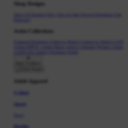
Shop Designs
Shop All Designs
New Tees on Sale
Newest Designers
Tag
Directory
Artist Collections
Featured Designers
Artists to Watch
Creators to Watch
AAPI
Artists
BIPOC Artists
Black Artists
Celebrate Women Artists
LGBTQIA Artists
Ukrainian Artists
Back To Menu
Adult Apparel
T-Shirts
Shorts
New!
Hoodies