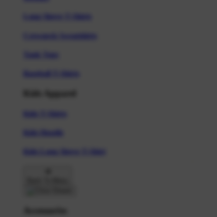
Long Sleeve T-Shirts
Crewneck Sweatshirts
Tank Tops
Baseball T-Shirts
Kids Apparel
Kids T-Shirts
Kids Hoodie
Kids Long Sleeve T-Shirt
Back To Menu
Accessories