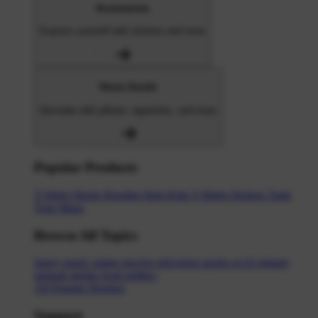
Accessories
Express yourself with stickers and more
Home Goods
Decorate with pillows, tapestries, and more
Popular Products
T-Shirts
Shorts
Hoodies
Hats
Kids T-Shirts
Stickers
Tank
Tops
Mugs
Browse All Topics
funny
music
anime
movies
television
sports
sci-fi
vintage
animals
drinks
food
politics
All Popular Designs
Support