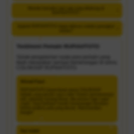
Metode transaksi apa saja yang didukung di
+
RUPIAHTOTO?
Apakah RUPIAHTOTO dapat diakses melalui perangkat
+
seluler?
Testimoni Pemain RUPIAHTOTO
Simak pengalaman nyata para pemain yang
telah merasakan sensasi kemenangan di arena
COLOKSGP RUPIAHTOTO.
Ahmad Fauzi
RUPIAHTOTO benar-benar arena COLOKSGP
terbaik yang pernah saya coba! Sistem permainannya
adil, peluang menang besar, dan proses login super
cepat. Saya berhasil meraih kemenangan beruntun
berkat analisis pola yang akurat. Rekomendasi
banget!
Sari Indah