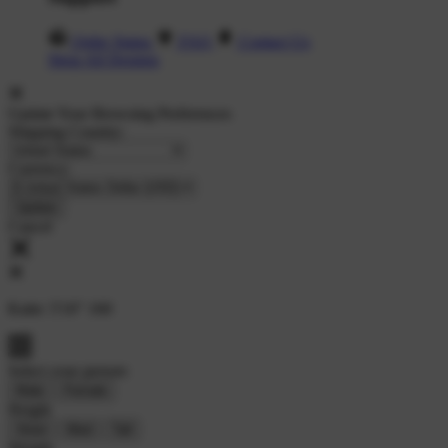
Order Status
FAQ
Contact Us
Shop All Designs
Update Your Browsing Preferences
Shipping Country:
Currency:
Cancel
Katie:
5'10"
160
Select your person:
Male
Female
Height
Short
Med
Tall