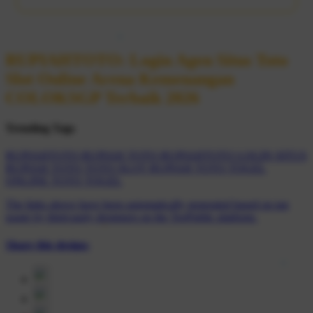
RUPIAHTOTO: Login Agen Situs Toto
Slot Online Arena Kemenangan
COLOKSGP Terbaik 2026
Trending Tags
RUPIAHTOTO
RUPIAH TOTO
RUPIAHTOTO LOGIN
SITUS
RUPIAH TOTO
TOTO SLOT
RUPIAH TOTO
TOGEL
ONLINE
TOTO TOGEL
The links above have been automatically generated based on tag
usage by third-party designers on the TeePublic platform.
Share this design: