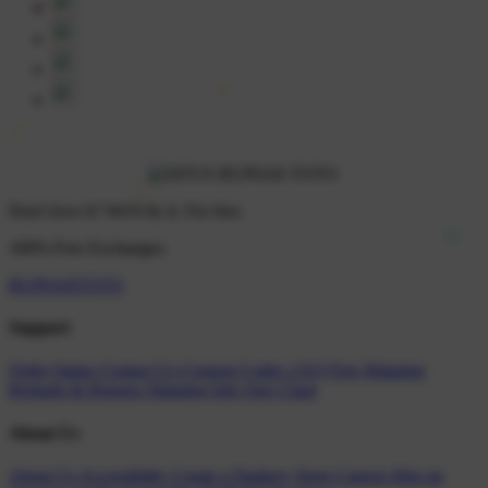
Don't love it? We'll fix it. For free.
100% Free Exchanges.
RUPIAHTOTO
Support
Order Status
Contact Us
Coupon Codes
FAQ
Free Shipping
Refunds & Returns
Shipping Info
Size Chart
About Us
About Us
Accessibility
Create a Dashery Store
Careers
Hire an