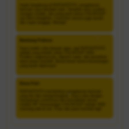
Sejak bergabung di RUPIAHTOTO, pengalaman
bermain saya berubah total. Tampilan situs modern,
navigasi mudah, dan yang pasti arena COLOKSGP-
nya bikin ketagihan. Customer service juga ramah
dan cepat tanggap. Mantap!
Bambang Prakoso
Saya sudah coba banyak agen, tapi RUPIAHTOTO
adalah yang terbaik untuk COLOKSGP 2026.
Prediksi angkanya jitu, deposit cepat, dan penarikan
dana tanpa masalah. Benar-benar arena kemenangan
yang layak dipercaya!
Diana Putri
RUPIAHTOTO memberikan pengalaman bermain
yang fair dan menguntungkan. Saya suka dengan
transparansi sistemnya dan kemudahan akses
melalui HP. Kemenangan COLOKSGP terbaik 2026
memang ada di sini. Puas dan pasti kembali lagi!