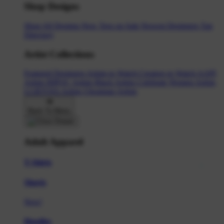
Shop Designs
Shop All Designs
New Tees on Sale
Newest Designers
Tag
Directory
Artist Collections
Featured Designers
Artists to Watch
Creators to Watch
AAPI
Artists
BIPOC Artists
Black Artists
Celebrate Women Artists
LGBTQIA Artists
Ukrainian Artists
Back To Menu
Adult Apparel
T-Shirts
Shorts
New!
Hoodies