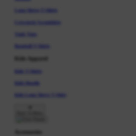
Long Sleeve T-Shirts
Crewneck Sweatshirts
Tank Tops
Baseball T-Shirts
Kids Apparel
Kids T-Shirts
Kids Hoodie
Kids Long Sleeve T-Shirt
Back To Menu
Accessories