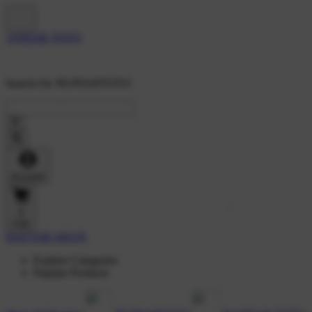
Search On 'RUPIAHTOTO'
Account
0
Cart
DAFTAR AKUN
Explore Categories
Popular Products