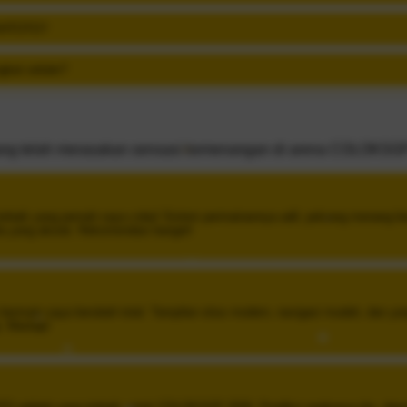
IAHTOTO?
kat seluler?
yang telah merasakan sensasi kemenangan di arena COLOK
k yang pernah saya coba! Sistem permainannya adil, peluang menang besar
la yang akurat. Rekomendasi banget!
rmain saya berubah total. Tampilan situs modern, navigasi mudah, dan ya
. Mantap!