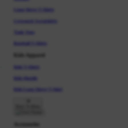
Long Sleeve T-Shirts
Crewneck Sweatshirts
Tank Tops
Baseball T-Shirts
Kids Apparel
Kids T-Shirts
Kids Hoodie
Kids Long Sleeve T-Shirt
Back To Menu
Accessories