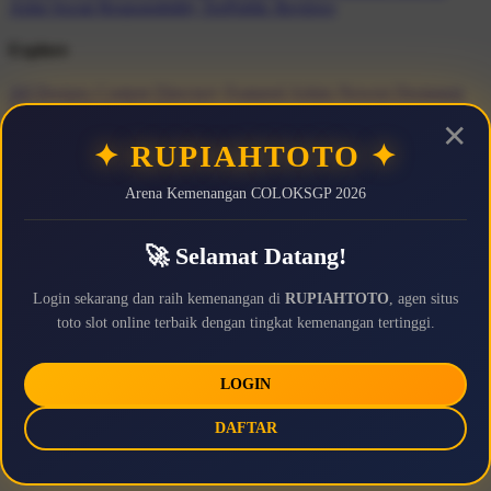
Artist
Social Responsibility
TeePublic Reviews
Explore
All Designs
Content Directory
Featured Artists
Newest Designers
Newest T-Shirts
Tag Directory
✕
✦ RUPIAHTOTO ✦
Artists
Arena Kemenangan COLOKSGP 2026
Artist Signup
Design Guide
TeePublic Blog
Follow Us
🚀 Selamat Datang!
Login sekarang dan raih kemenangan di
RUPIAHTOTO
, agen situs
toto slot online terbaik dengan tingkat kemenangan tertinggi.
LOGIN
DAFTAR
We Accept