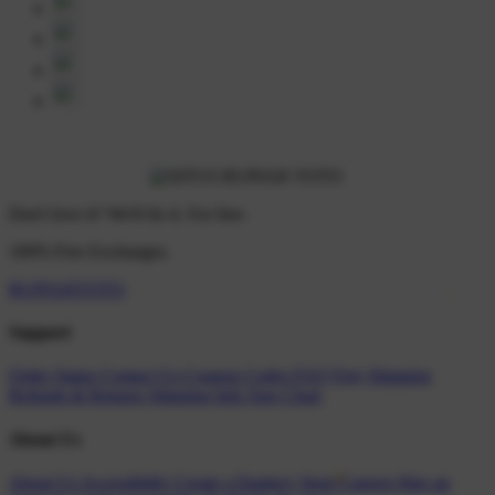
Don't love it? We'll fix it. For free.
100% Free Exchanges.
RUPIAHTOTO
Support
Order Status
Contact Us
Coupon Codes
FAQ
Free Shipping
Refunds & Returns
Shipping Info
Size Chart
About Us
About Us
Accessibility
Create a Dashery Store
Careers
Hire an