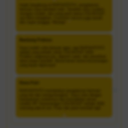
Sejak bergabung di RUPIAHTOTO, pengalaman
bermain saya berubah total. Tampilan situs modern,
navigasi mudah, dan yang pasti arena COLOKSGP-
nya bikin ketagihan. Customer service juga ramah
dan cepat tanggap. Mantap!
Bambang Prakoso
Saya sudah coba banyak agen, tapi RUPIAHTOTO
adalah yang terbaik untuk COLOKSGP 2026.
Prediksi angkanya jitu, deposit cepat, dan penarikan
dana tanpa masalah. Benar-benar arena kemenangan
yang layak dipercaya!
Diana Putri
RUPIAHTOTO memberikan pengalaman bermain
yang fair dan menguntungkan. Saya suka dengan
transparansi sistemnya dan kemudahan akses
melalui HP. Kemenangan COLOKSGP terbaik 2026
memang ada di sini. Puas dan pasti kembali lagi!