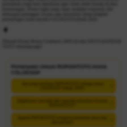
permainan yang terus diperbarui agar Anda selalu berada di jalur
kemenangan. Proses login yang cepat, tampilan responsif, dan
dukungan pelanggan 24 jam siap menemani setiap langkah
petualangan Anda meraih COLOKSGP terbaik 2026.
Nikmati Promo Bonus Cashback 100% di situs
SITUS BANDAR
TOTO
sekarang juga!
Pertanyaan Umum RUPIAHTOTO Arena
COLOKSGP
Apa yang membuat RUPIAHTOTO sebagai arena
+
COLOKSGP terbaik 2026?
Bagaimana cara login dan memulai permainan di arena
+
RUPIAHTOTO?
Apakah RUPIAHTOTO menjamin keamanan akun dan
+
data pemain?