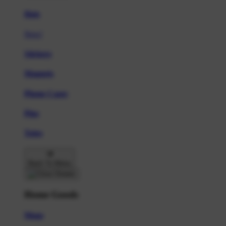
Hats
New!
Stickers
Magnets
Phone Cases
Pins
Totes
Back To Menu
Home Goods
Mugs