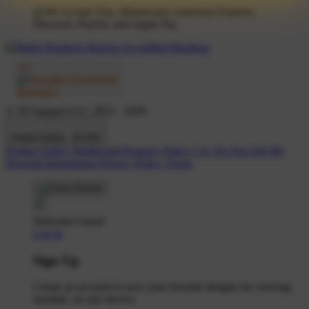
© TP Apparel LLC 2012 - 2026
United States - $ USD
Product Safety
Intellectual Property Policy
CA: Do Not Sell My
Personal Information
Privacy Policy
Terms
Welcome Guest!
Log In
Sign Up
Create an account to save your favorite designs for viewing
anytime, on any device.