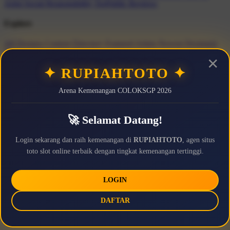
Artist
Social Responsibility
TeePublic Reviews
Explore
All Designs
Content Directory
Featured Artists
Newest Designers
Newest T-Shirts
Tag Directory
✕
✦ RUPIAHTOTO ✦
Artists
Arena Kemenangan COLOKSGP 2026
Artist Signup
Design Guide
TeePublic Blog
Follow Us
🚀 Selamat Datang!
Login sekarang dan raih kemenangan di
RUPIAHTOTO
, agen situs
toto slot online terbaik dengan tingkat kemenangan tertinggi.
LOGIN
DAFTAR
We Accept