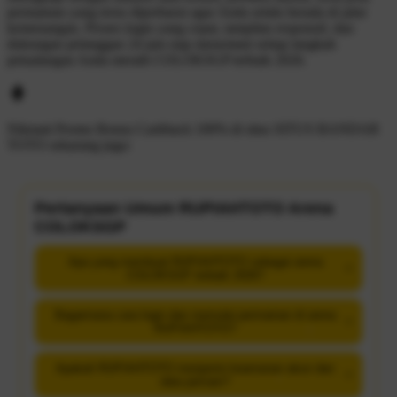
permainan yang terus diperbarui agar Anda selalu berada di jalur
kemenangan. Proses login yang cepat, tampilan responsif, dan
dukungan pelanggan 24 jam siap menemani setiap langkah
petualangan Anda meraih COLOKSGP terbaik 2026.
Nikmati Promo Bonus Cashback 100% di situs
SITUS BANDAR
TOTO
sekarang juga!
Pertanyaan Umum RUPIAHTOTO Arena
COLOKSGP
Apa yang membuat RUPIAHTOTO sebagai arena
+
COLOKSGP terbaik 2026?
Bagaimana cara login dan memulai permainan di arena
+
RUPIAHTOTO?
Apakah RUPIAHTOTO menjamin keamanan akun dan
+
data pemain?