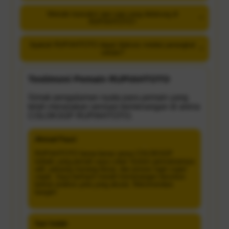
Metode transaksi apa saja yang didukung di
+
RUPIAHTOTO?
Apakah RUPIAHTOTO dapat diakses melalui perangkat
+
seluler?
Testimoni Pemain RUPIAHTOTO
Simak pengalaman nyata para pemain yang
telah merasakan sensasi kemenangan di arena
COLOKSGP RUPIAHTOTO.
Ahmad Fauzi
RUPIAHTOTO benar-benar arena COLOKSGP
terbaik yang pernah saya coba! Sistem permainannya
adil, peluang menang besar, dan proses login super
cepat. Saya berhasil meraih kemenangan beruntun
berkat analisis pola yang akurat. Rekomendasi
banget!
Sari Indah