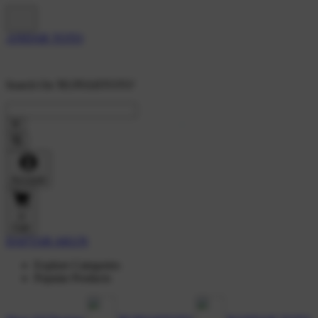
Search On 'RUPIAHTOTO'
Account
0
Cart
DAFTAR AKUN
Explore Categories
Popular Products