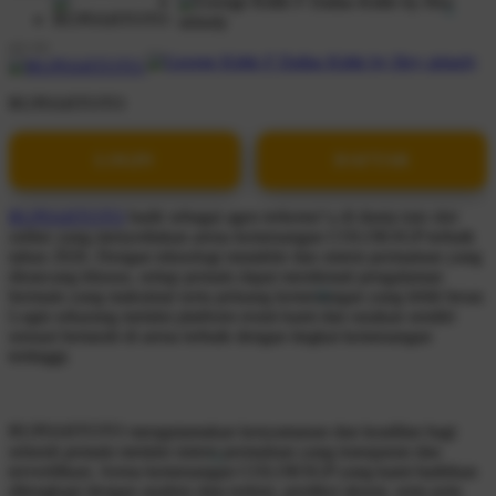
RUPIAHTOTO
LOGIN
DAFTAR
RUPIAHTOTO
hadir sebagai agen terkemuka di dunia toto slot
online yang menyediakan arena kemenangan COLOKSGP terbaik
tahun 2026. Dengan teknologi mutakhir dan sistem permainan yang
dirancang khusus, setiap pemain dapat menikmati pengalaman
bermain yang maksimal serta peluang kemenangan yang lebih besar.
Login sekarang melalui platform resmi kami dan rasakan sendiri
sensasi bertaruh di arena terbaik dengan tingkat kemenangan
tertinggi.
RUPIAHTOTO mengutamakan kenyamanan dan keadilan bagi
seluruh pemain melalui sistem permainan yang transparan dan
terverifikasi. Arena kemenangan COLOKSGP yang kami hadirkan
dilengkapi dengan analisis data terkini, prediksi akurat, serta pola