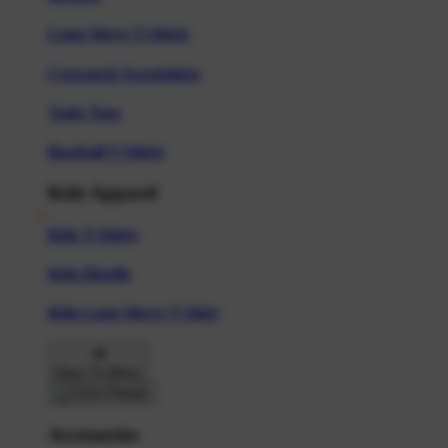
Long Sleeve T-Shirts
Crewneck Sweatshirts
Tank Tops
Baseball T-Shirts
Kids Apparel
Kids T-Shirts
Kids Hoodie
Kids Long Sleeve T-Shirt
Back To Menu
Accessories