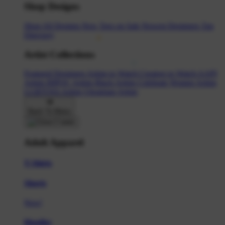
Shop Designs
Shop All Designs
New Tees on Sale
Newest Designers
Tag
Directory
Artist Collections
Featured Designers
Artists to Watch
Creators to Watch
AAPI
Artists
BIPOC Artists
Black Artists
Celebrate Women Artists
LGBTQIA Artists
Ukrainian Artists
Back To Menu
Adult Apparel
T-Shirts
Shorts
New!
Hoodies