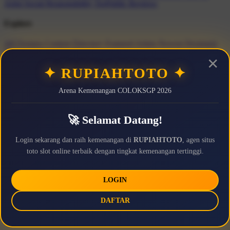
Artist
Social Responsibility
TeePublic Reviews
Explore
All Designs
Content Directory
Featured Artists
Newest Designers
Newest T-Shirts
Tag Directory
✕
✦ RUPIAHTOTO ✦
Artists
Arena Kemenangan COLOKSGP 2026
Artist Signup
Design Guide
TeePublic Blog
Follow Us
🚀 Selamat Datang!
Login sekarang dan raih kemenangan di
RUPIAHTOTO
, agen situs
toto slot online terbaik dengan tingkat kemenangan tertinggi.
LOGIN
DAFTAR
We Accept