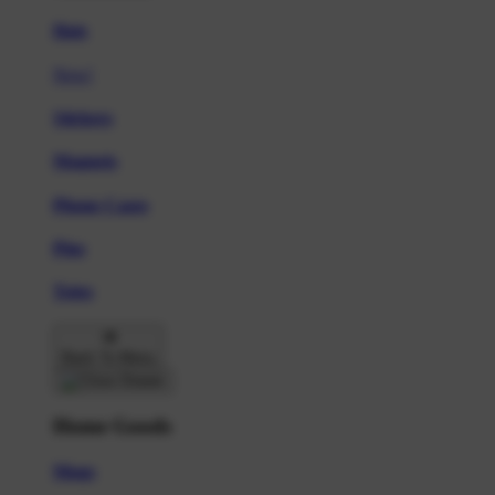
Hats
New!
Stickers
Magnets
Phone Cases
Pins
Totes
Back To Menu
Home Goods
Mugs