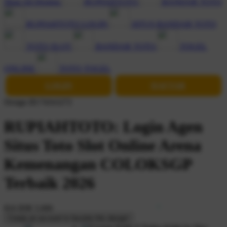
Shop All Designs
RUPIAHTOTO
BANDAR TOTO
RUPIAHTOTO LOGIN
SITUS BANDAR TOTO
TOTO SLOT
BANDAR TOTO
TOGEL
ONLINE
TOTO TOGEL
LOGIN
DAFTAR
Design ID:74165272
RUPIAHTOTO: Login Agen
Situs Toto Slot Online Arena
Kemenangan COLOKSGP
Terbaik 2026
$16
IDR 5.000
Create an account to favorite this design!