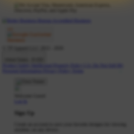
© TP Apparel LLC 2012 - 2026
United States - $ USD
Product Safety
Intellectual Property Policy
CA: Do Not Sell My
Personal Information
Privacy Policy
Terms
Welcome Guest!
Log In
Sign Up
Create an account to save your favorite designs for viewing
anytime, on any device.