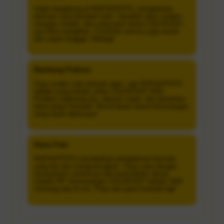
Sejak bergabung di RUPIAHTOTO, pengalaman
bermain saya berubah total. Tampilan situs modern,
navigasi mudah, dan yang pasti arena COLOKSGP-
nya bikin ketagihan. Customer service juga ramah
dan cepat tanggap. Mantap!
Bambang Prakoso
Saya sudah coba banyak agen, tapi RUPIAHTOTO
adalah yang terbaik untuk COLOKSGP 2026.
Prediksi angkanya jitu, deposit cepat, dan penarikan
dana tanpa masalah. Benar-benar arena kemenangan
yang layak dipercaya!
Diana Putri
RUPIAHTOTO memberikan pengalaman bermain
yang fair dan menguntungkan. Saya suka dengan
transparansi sistemnya dan kemudahan akses
melalui HP. Kemenangan COLOKSGP terbaik 2026
memang ada di sini. Puas dan pasti kembali lagi!