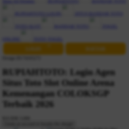
Shop All Designs
RUPIAHTOTO
BANDAR TOTO
RUPIAHTOTO LOGIN
SITUS BANDAR TOTO
TOTO SLOT
BANDAR TOTO
TOGEL
ONLINE
TOTO TOGEL
LOGIN
DAFTAR
Design ID:74165272
RUPIAHTOTO: Login Agen
Situs Toto Slot Online Arena
Kemenangan COLOKSGP
Terbaik 2026
$16
IDR 5.000
Create an account to favorite this design!