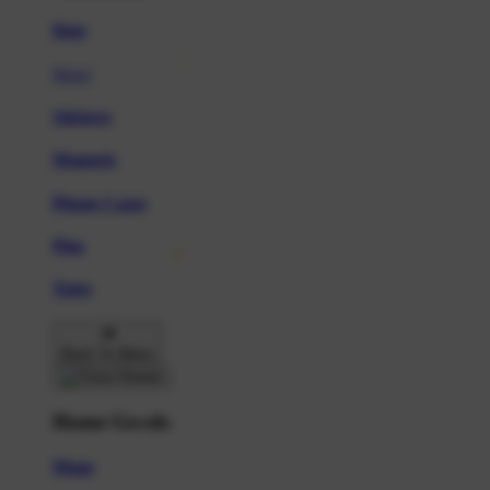
Hats
New!
Stickers
Magnets
Phone Cases
Pins
Totes
Back To Menu
Home Goods
Mugs