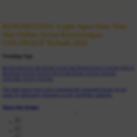
RUPIAHTOTO: Login Agen Situs Toto
Slot Online Arena Kemenangan
COLOKSGP Terbaik 2026
Trending Tags
RUPIAHTOTO
RUPIAH TOTO
RUPIAHTOTO LOGIN
SITUS
RUPIAH TOTO
TOTO SLOT
RUPIAH TOTO
TOGEL
ONLINE
TOTO TOGEL
The links above have been automatically generated based on tag
usage by third-party designers on the TeePublic platform.
Share this design: