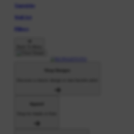
Tapestries
Wall Art
Pillows
Back To Menu
Shop Designs
Discover a classic design or new favorite artist
Apparel
Shop for Adults & Kids