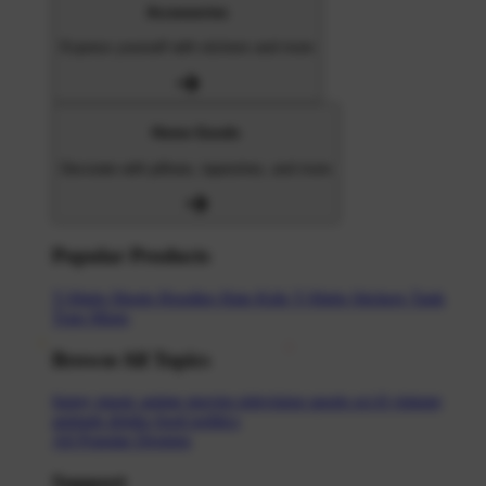
Accessories
Express yourself with stickers and more
Home Goods
Decorate with pillows, tapestries, and more
Popular Products
T-Shirts
Shorts
Hoodies
Hats
Kids T-Shirts
Stickers
Tank
Tops
Mugs
Browse All Topics
funny
music
anime
movies
television
sports
sci-fi
vintage
animals
drinks
food
politics
All Popular Designs
Support