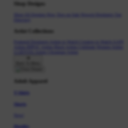
Shop Designs
Shop All Designs
New Tees on Sale
Newest Designers
Tag
Directory
Artist Collections
Featured Designers
Artists to Watch
Creators to Watch
AAPI
Artists
BIPOC Artists
Black Artists
Celebrate Women Artists
LGBTQIA Artists
Ukrainian Artists
Back To Menu
Adult Apparel
T-Shirts
Shorts
New!
Hoodies