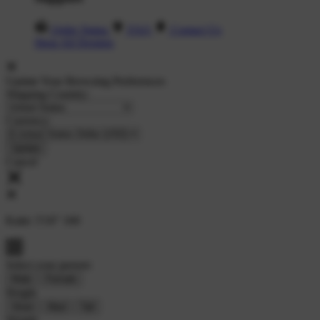
Order Status
FAQ
Contact Us
Shop All Designs
Update Your Browsing Preferences
Shipping Country:
Currency:
Cancel
Katie:
5'10"
160
Select your person:
Male
Female
Height
Short
Med
Tall