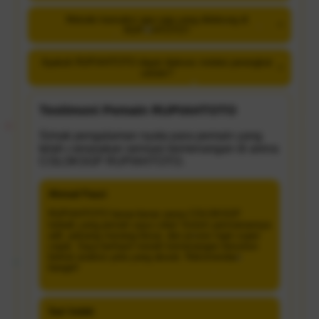
Metode transaksi apa saja yang didukung di
+
RUPIAHTOTO?
Apakah RUPIAHTOTO dapat diakses melalui perangkat
+
seluler?
Testimoni Pemain RUPIAHTOTO
Simak pengalaman nyata para pemain yang
telah merasakan sensasi kemenangan di arena
COLOKSGP RUPIAHTOTO.
Ahmad Fauzi
RUPIAHTOTO benar-benar arena COLOKSGP
terbaik yang pernah saya coba! Sistem permainannya
adil, peluang menang besar, dan proses login super
cepat. Saya berhasil meraih kemenangan beruntun
berkat analisis pola yang akurat. Rekomendasi
banget!
Sari Indah