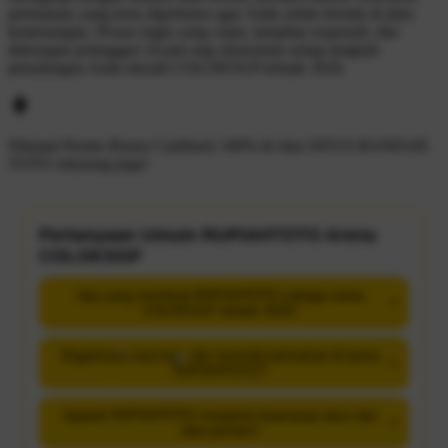
permainan yang terus diperbarui agar Anda selalu berada di jalur
kemenangan. Proses login yang cepat, tampilan responsif, dan
dukungan pelanggan 24 jam siap menemani setiap langkah
petualangan Anda meraih COLOKSGP terbaik 2026.
Nikmati Promo Bonus Cashback 100% di situs
SITUS BANDAR
TOTO
sekarang juga!
Pertanyaan Umum RUPIAHTOTO Arena
COLOKSGP
Apa yang membuat RUPIAHTOTO sebagai arena
+
COLOKSGP terbaik 2026?
Bagaimana cara login dan memulai permainan di arena
+
RUPIAHTOTO?
Apakah RUPIAHTOTO menjamin keamanan akun dan
+
data pemain?