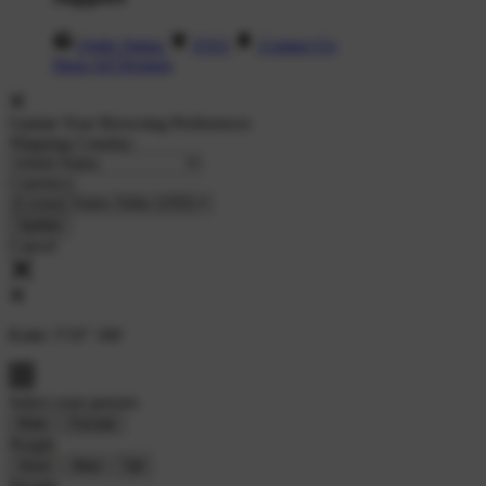
Order Status
FAQ
Contact Us
Shop All Designs
Update Your Browsing Preferences
Shipping Country:
Currency:
Cancel
Katie:
5'10"
160
Select your person:
Male
Female
Height
Short
Med
Tall