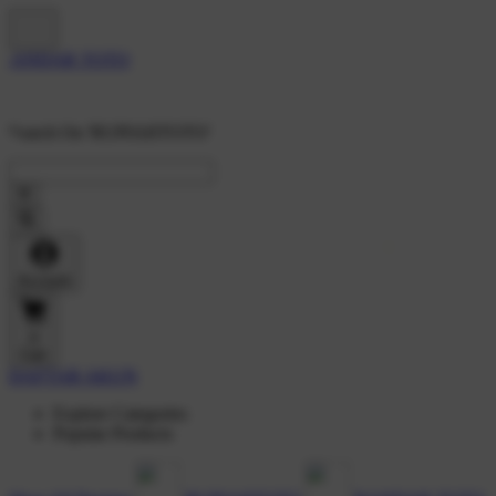
Search On 'RUPIAHTOTO'
Account
0
Cart
DAFTAR AKUN
Explore Categories
Popular Products