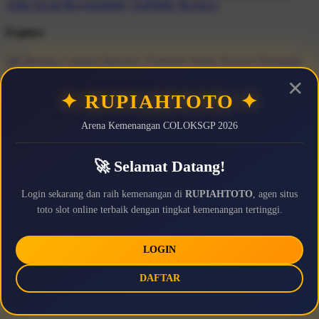
Artist
Social Responsibility
TeePublic Reviews
Explore
All Designs
Content Directory
Featured Artists
Newest Designers
Newest T-Shirts
Tag Directory
✕
✦ RUPIAHTOTO ✦
Artists
Arena Kemenangan COLOKSGP 2026
Artist Signup
Design Guide
TeePublic Blog
Follow Us
🚀 Selamat Datang!
Login sekarang dan raih kemenangan di
RUPIAHTOTO
, agen situs
toto slot online terbaik dengan tingkat kemenangan tertinggi.
LOGIN
DAFTAR
We Accept