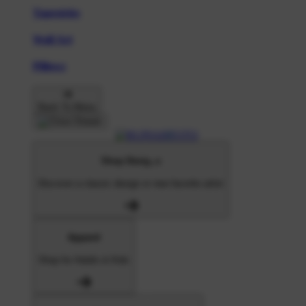
Tapestries
Wall Art
Pillows
Back To Menu
Shop Designs
Discover a classic design or new favorite artist
Apparel
Shop for Adults & Kids