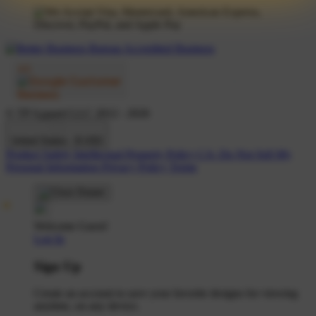
© TP Apparel LLC 2012 - 2026
United States - $ USD
Product Safety
Intellectual Property Policy
CA: Do Not Sell My
Personal Information
Privacy Policy
Terms
Welcome Guest!
Log In
Sign Up
Create an account to save your favorite designs for viewing
anytime, on any device.