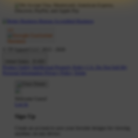
© TP Apparel LLC 2012 - 2026
United States - $ USD
Product Safety
Intellectual Property Policy
CA: Do Not Sell My
Personal Information
Privacy Policy
Terms
Welcome Guest!
Log In
Sign Up
Create an account to save your favorite designs for viewing
anytime, on any device.