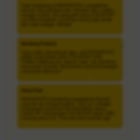
Sejak bergabung di RUPIAHTOTO, pengalaman
bermain saya berubah total. Tampilan situs modern,
navigasi mudah, dan yang pasti arena COLOKSGP-
nya bikin ketagihan. Customer service juga ramah
dan cepat tanggap. Mantap!
Bambang Prakoso
Saya sudah coba banyak agen, tapi RUPIAHTOTO
adalah yang terbaik untuk COLOKSGP 2026.
Prediksi angkanya jitu, deposit cepat, dan penarikan
dana tanpa masalah. Benar-benar arena kemenangan
yang layak dipercaya!
Diana Putri
RUPIAHTOTO memberikan pengalaman bermain
yang fair dan menguntungkan. Saya suka dengan
transparansi sistemnya dan kemudahan akses
melalui HP. Kemenangan COLOKSGP terbaik 2026
memang ada di sini. Puas dan pasti kembali lagi!