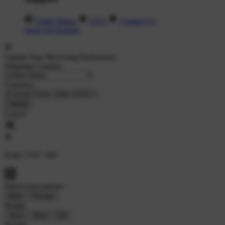
Order Status
FAQ
Contact Us
Shop All Designs
Update Your Browsing Preferences
Shipping Country:
Currency:
Cancel
Katie:
5'10"
160
Select your person:
Male
Female
Height
Short
Med
Tall