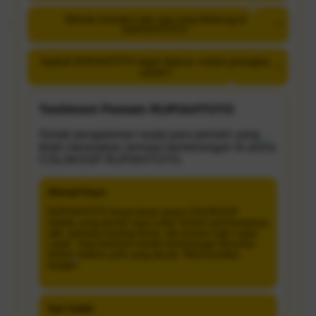
Metode transaksi apa saja yang didukung di
+
RUPIAHTOTO?
Apakah RUPIAHTOTO dapat diakses melalui perangkat
+
seluler?
Testimoni Pemain RUPIAHTOTO
Simak pengalaman nyata para pemain yang
telah merasakan sensasi kemenangan di arena
COLOKSGP RUPIAHTOTO.
Ahmad Fauzi
RUPIAHTOTO benar-benar arena COLOKSGP
terbaik yang pernah saya coba! Sistem permainannya
adil, peluang menang besar, dan proses login super
cepat. Saya berhasil meraih kemenangan beruntun
berkat analisis pola yang akurat. Rekomendasi
banget!
Sari Indah