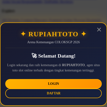
Artist
Social Responsibility
TeePublic Reviews
Explore
All Designs
Content Directory
Featured Artists
Newest Designers
Newest T-Shirts
Tag Directory
✕
✦ RUPIAHTOTO ✦
Artists
Arena Kemenangan COLOKSGP 2026
Artist Signup
Design Guide
TeePublic Blog
Follow Us
🚀 Selamat Datang!
Login sekarang dan raih kemenangan di
RUPIAHTOTO
, agen situs
toto slot online terbaik dengan tingkat kemenangan tertinggi.
LOGIN
DAFTAR
We Accept