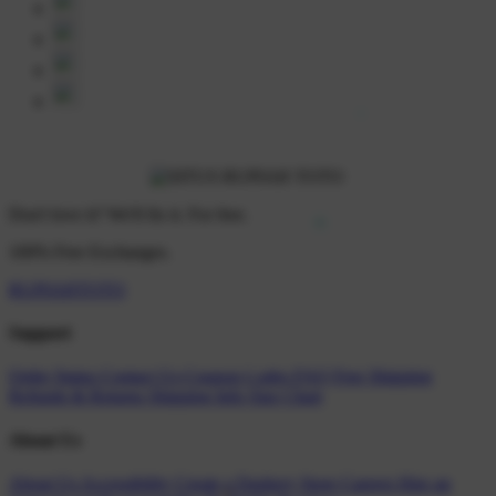
Don't love it? We'll fix it. For free.
100% Free Exchanges.
RUPIAHTOTO
Support
Order Status
Contact Us
Coupon Codes
FAQ
Free Shipping
Refunds & Returns
Shipping Info
Size Chart
About Us
About Us
Accessibility
Create a Dashery Store
Careers
Hire an