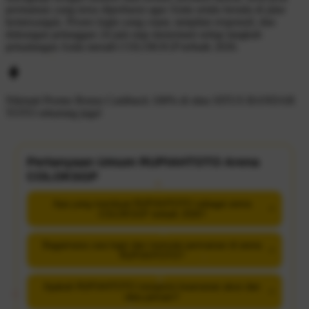
permainan yang terus diperbarui agar Anda selalu berada di jalur
kemenangan. Proses login yang cepat, tampilan responsif, dan
dukungan pelanggan 24 jam siap menemani setiap langkah
petualangan Anda meraih COLOKSGP terbaik 2026.
Nikmati Promo Bonus Cashback 100% di situs
SITUS BANDAR
TOTO
sekarang juga!
Pertanyaan Umum RUPIAHTOTO Arena
COLOKSGP
Apa yang membuat RUPIAHTOTO sebagai arena
+
COLOKSGP terbaik 2026?
Bagaimana cara login dan memulai permainan di arena
+
RUPIAHTOTO?
Apakah RUPIAHTOTO menjamin keamanan akun dan
+
data pemain?