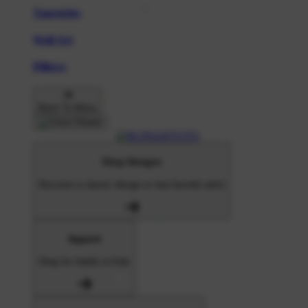
Tapestries
Wall Art
Pillows
Back To Menu
Shop Designs
Discover a classic design or new favorite artist
Apparel
Shop for Adults & Kids