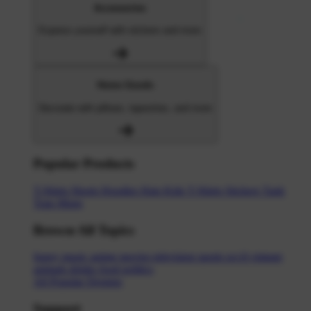
Accessories
Express yourself with stickers and more
Home Goods
Decorate with pillows, tapestries, and more
Popular Products
T-Shirts
Shorts
Hoodies
Hats
Kids T-Shirts
Stickers
Tank
Tops
Mugs
Browse All Topics
funny
music
anime
movies
television
sports
sci-fi
vintage
animals
drinks
food
politics
All Popular Designs
Support