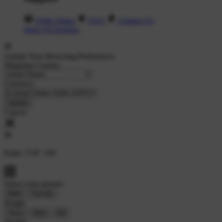
Order Status
FAQ
Contact Us
Shop All Designs
Update Your Browsing Preferences
Shipping Country:
Currency:
Cancel
Katie:
5'10"
160
Select your person:
Male
Female
Height
Short
Med
Tall