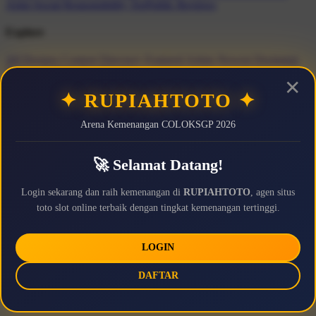
Artist
Social Responsibility
TeePublic Reviews
Explore
All Designs
Content Directory
Featured Artists
Newest Designers
Newest T-Shirts
Tag Directory
✕
✦ RUPIAHTOTO ✦
Artists
Arena Kemenangan COLOKSGP 2026
Artist Signup
Design Guide
TeePublic Blog
Follow Us
🚀 Selamat Datang!
Login sekarang dan raih kemenangan di
RUPIAHTOTO
, agen situs
toto slot online terbaik dengan tingkat kemenangan tertinggi.
LOGIN
DAFTAR
We Accept