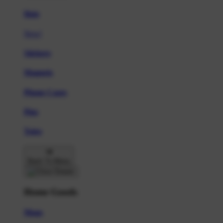
Hats
New!
Stickers
Magnets
Phone Cases
Pins
Totes
Back To Menu
Home Goods
Mugs