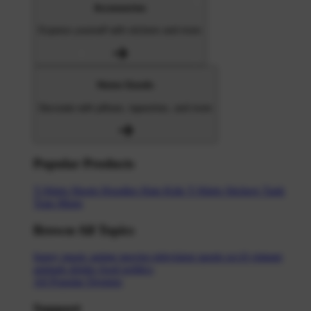
Accessories
Express yourself with stickers and more
Home Goods
Decorate with pillows, tapestries, and more
Popular Products
T-Shirts
Shorts
Hoodies
Hats
Kids T-Shirts
Stickers
Tank
Tops
Mugs
Browse All Topics
funny
music
anime
movies
television
sports
sci-fi
vintage
animals
drinks
food
politics
All Popular Designs
Support