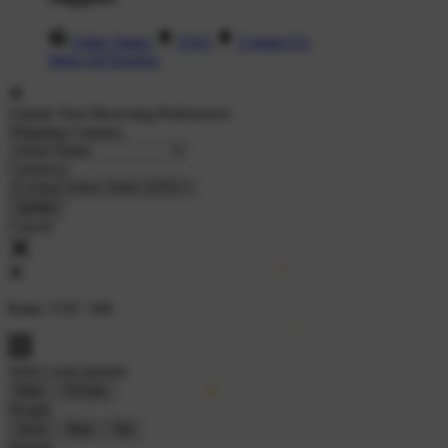
Order Status
FAQ
Contact Us
Shop All Designs
Update Your Browsing Preferences
Shipping Country:
Currency:
Cancel
Katie:
5'10"
160
Select your person:
Male
Female
Height
Short
Med
Tall