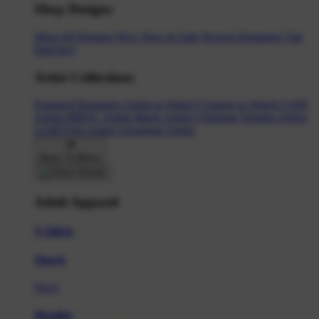
Shop Designs
Shop All Designs
New Tees on Sale
Newest Designers
Tag
Directory
Artist Collections
Featured Designers
Artists to Watch
Creators to Watch
AAPI
Artists
BIPOC Artists
Black Artists
Celebrate Women Artists
LGBTQIA Artists
Ukrainian Artists
Back To Menu
Adult Apparel
T-Shirts
Shorts
New!
Hoodies