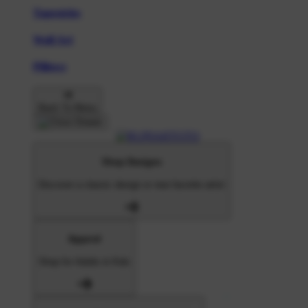
Tapestries
Wall Art
Pillows
Back To Menu
Shop Designs
Discover a classic design or new favorite artist
Apparel
Shop for Adults & Kids