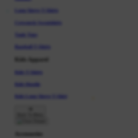
Long Sleeve T-Shirts
Crewneck Sweatshirts
Tank Tops
Baseball T-Shirts
Kids Apparel
Kids T-Shirts
Kids Hoodie
Kids Long Sleeve T-Shirt
Back To Menu
Accessories