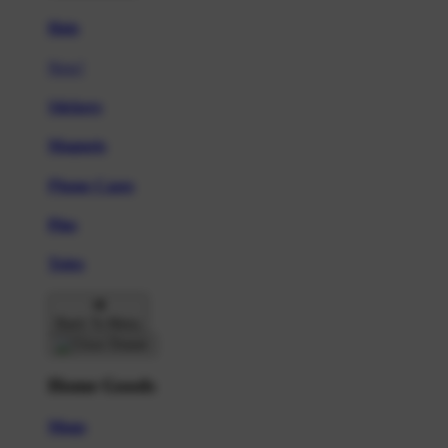
Hats
New!
Stickers
Magnets
Phone Cases
Pins
Totes
Back To Menu
Home Goods
Mugs