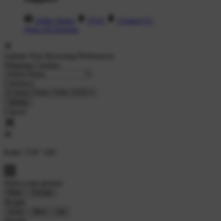
Order Status
FAQ
Contact Us
Shop All Designs
Update Your Browsing Preferences
Shipping Country:
Currency:
Cancel
Katie:
5'10"
160
Select your person:
Male
Female
Height
Short
Med
Tall