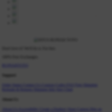
Don't love it? We'll fix it. For free.
100% Free Exchanges.
RUPIAHTOTO
Support
Order Status
Contact Us
Coupon Codes
FAQ
Free Shipping
Refunds & Returns
Shipping Info
Size Chart
About Us
About Us
Accessibility
Create a Dashery Store
Careers
Hire an