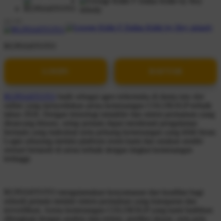
RUPIAHTOTO
LOGIN
DAFTAR
RUPIAHTOTO
hadir sebagai agen terkemuka di dunia toto slot
online yang menyediakan arena kemenangan COLOKSGP terbaik
tahun 2026. Dengan teknologi mutakhir dan sistem permainan yang
dirancang khusus, setiap pemain dapat menikmati pengalaman
bermain yang maksimal serta peluang kemenangan yang lebih besar.
Login sekarang melalui platform resmi kami dan rasakan sendiri
sensasi bertaruh di arena terbaik dengan tingkat kemenangan
tertinggi.
RUPIAHTOTO mengutamakan kenyamanan dan keadilan bagi
seluruh pemain melalui sistem permainan yang transparan dan
terverifikasi. Arena kemenangan COLOKSGP yang kami hadirkan
dilengkapi dengan analisis data terkini, prediksi akurat, serta pola