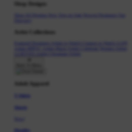
Shop Designs
Shop All Designs
New Tees on Sale
Newest Designers
Tag
Directory
Artist Collections
Featured Designers
Artists to Watch
Creators to Watch
AAPI
Artists
BIPOC Artists
Black Artists
Celebrate Women Artists
LGBTQIA Artists
Ukrainian Artists
Back To Menu
Adult Apparel
T-Shirts
Shorts
New!
Hoodies