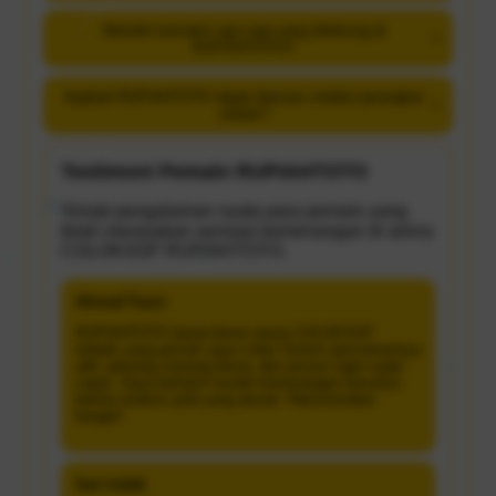
Metode transaksi apa saja yang didukung di
+
RUPIAHTOTO?
Apakah RUPIAHTOTO dapat diakses melalui perangkat
+
seluler?
Testimoni Pemain RUPIAHTOTO
Simak pengalaman nyata para pemain yang
telah merasakan sensasi kemenangan di arena
COLOKSGP RUPIAHTOTO.
Ahmad Fauzi
RUPIAHTOTO benar-benar arena COLOKSGP
terbaik yang pernah saya coba! Sistem permainannya
adil, peluang menang besar, dan proses login super
cepat. Saya berhasil meraih kemenangan beruntun
berkat analisis pola yang akurat. Rekomendasi
banget!
Sari Indah