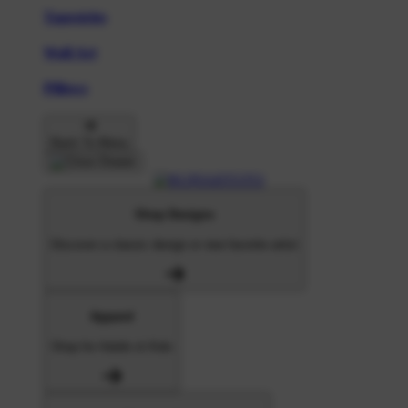
Tapestries
Wall Art
Pillows
Back To Menu
Shop Designs
Discover a classic design or new favorite artist
Apparel
Shop for Adults & Kids