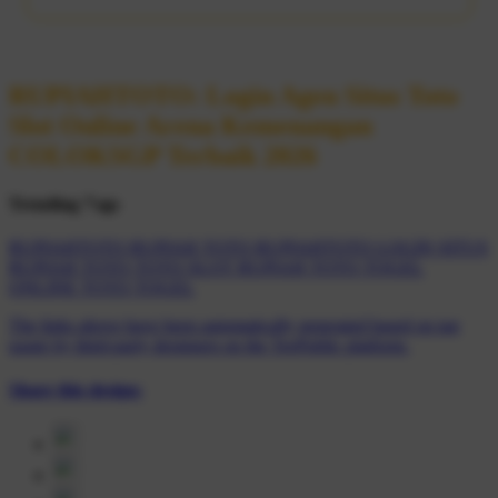
RUPIAHTOTO: Login Agen Situs Toto
Slot Online Arena Kemenangan
COLOKSGP Terbaik 2026
Trending Tags
RUPIAHTOTO
RUPIAH TOTO
RUPIAHTOTO LOGIN
SITUS
RUPIAH TOTO
TOTO SLOT
RUPIAH TOTO
TOGEL
ONLINE
TOTO TOGEL
The links above have been automatically generated based on tag
usage by third-party designers on the TeePublic platform.
Share this design: