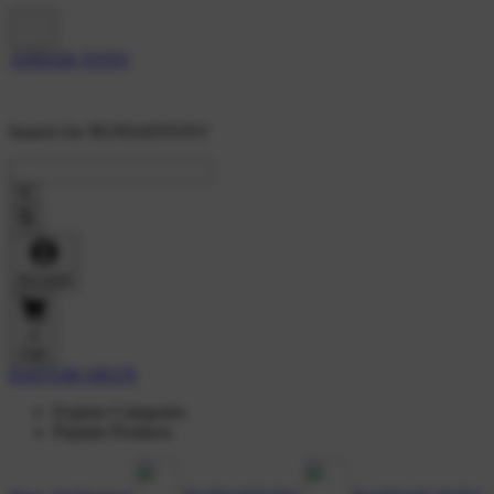
Search On 'RUPIAHTOTO'
Account
0
Cart
DAFTAR AKUN
Explore Categories
Popular Products