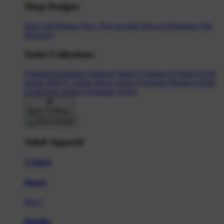
Shop Designs
Shop All Designs
New Tees on Sale
Newest Designers
Tag
Directory
Artist Collections
Featured Designers
Artists to Watch
Creators to Watch
AAPI
Artists
BIPOC Artists
Black Artists
Celebrate Women Artists
LGBTQIA Artists
Ukrainian Artists
Back To Menu
Adult Apparel
T-Shirts
Shorts
New!
Hoodies