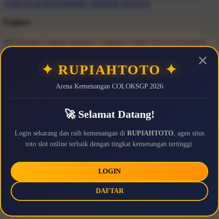
Artist
Social Responsibility
TeePublic Reviews
Explore
All Designs
Content Directory
Featured Artists
Newest Designers
Newest T-Shirts
Tag Directory
✕
✦ RUPIAHTOTO ✦
Artists
Arena Kemenangan COLOKSGP 2026
Artist Signup
Design Guide
TeePublic Blog
Follow Us
🚀 Selamat Datang!
Login sekarang dan raih kemenangan di
RUPIAHTOTO
, agen situs
toto slot online terbaik dengan tingkat kemenangan tertinggi.
LOGIN
DAFTAR
We Accept