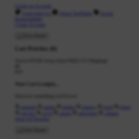
Create an Account
Artist Sign Up
About TeePublic
Social
Responsibility
Create Account
Cart Preview (0)
You're
$70.00
Away from
FREE US Shipping!
$0
$70
Your Cart is empty...
Discover something you'll love!
animals
anime
drinks
fantasy
food
funny
movies
sci-fi
sports
television
vintage
Shop All Designs