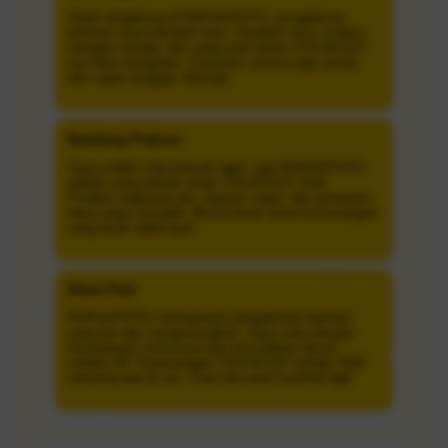
Sejak bergabung di RUPIAHTOTO, pengalaman
bermain saya berubah total. Tampilan situs modern,
navigasi mudah, dan yang pasti arena COLOKSGP-
nya bikin ketagihan. Customer service juga ramah
dan cepat tanggap. Mantap!
Bambang Prakoso
Saya sudah coba banyak agen, tapi RUPIAHTOTO
adalah yang terbaik untuk COLOKSGP 2026.
Prediksi angkanya jitu, deposit cepat, dan penarikan
dana tanpa masalah. Benar-benar arena kemenangan
yang layak dipercaya!
Diana Putri
RUPIAHTOTO memberikan pengalaman bermain
yang fair dan menguntungkan. Saya suka dengan
transparansi sistemnya dan kemudahan akses
melalui HP. Kemenangan COLOKSGP terbaik 2026
memang ada di sini. Puas dan pasti kembali lagi!