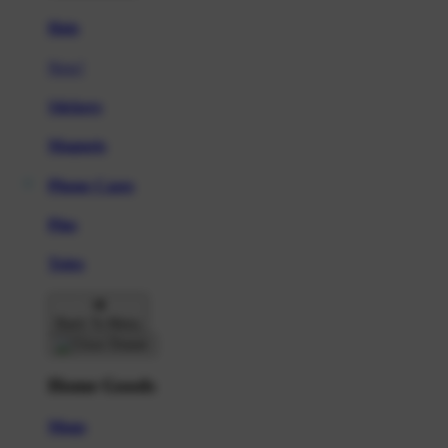
Hats
New!
Stickers
Magnets
Phone Cases
Pins
Totes
Back To Menu
Home Goods
Mugs