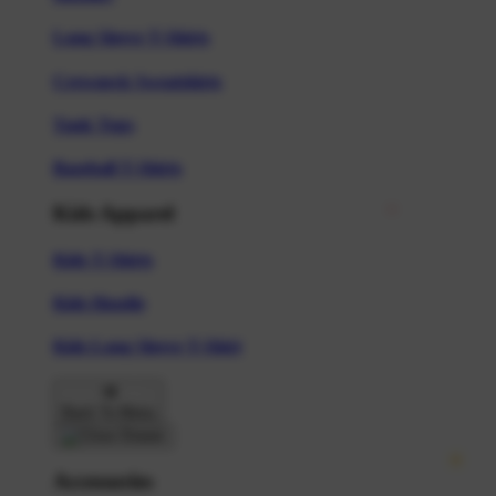
Long Sleeve T-Shirts
Crewneck Sweatshirts
Tank Tops
Baseball T-Shirts
Kids Apparel
Kids T-Shirts
Kids Hoodie
Kids Long Sleeve T-Shirt
Back To Menu
Accessories