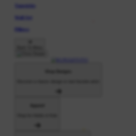
Tapestries
Wall Art
Pillows
Back To Menu
Shop Designs
Discover a classic design or new favorite artist
Apparel
Shop for Adults & Kids